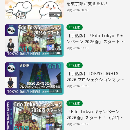
を東京都が支えたい！
公開
2026.08.05
02:20
行財政
【手話版】「Edo Tokyo キャ
ンペーン 2026春」スタート！
（令和8年6月17日 東京デイリ
公開
2026.07.10
01:48
ーニュース No.852）
行財政
【手話版】TOKYO LIGHTS
2026 プロジェクションマッピ
ング国際大会（令和8年6月11
公開
2026.06.25
01:41
日 東京デイリーニュース
No.849）
行財政
「Edo Tokyo キャンペーン
2026春」スタート！（令和8
年6月17日 東京デイリーニュ
公開
2026.06.19
01:48
ース No.852）