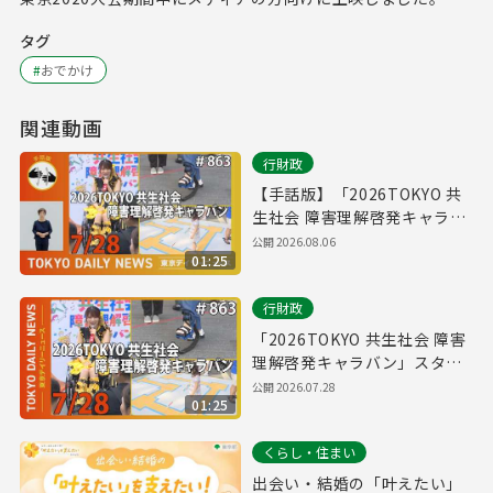
タグ
#
おでかけ
関連動画
行財政
【手話版】「2026TOKYO 共
生社会 障害理解啓発キャラバ
ン」スタート！（令和8年7月
公開
2026.08.06
01:25
28日 東京デイリーニュース
No.863）
行財政
「2026TOKYO 共生社会 障害
理解啓発キャラバン」スター
ト！（令和8年7月28日 東京デ
公開
2026.07.28
01:25
イリーニュース No.863）
くらし・住まい
出会い・結婚の「叶えたい」