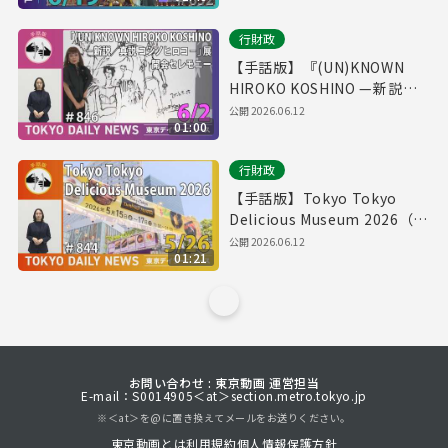
行財政
【手話版】『(UN)KNOWN
HIROKO KOSHINO —新説／
真説 コシノヒロコ—』展 開会
公開
2026.06.12
01:00
セレモニー（令和8年6月2日
東京デイリーニュース
行財政
No.846）
【手話版】Tokyo Tokyo
Delicious Museum 2026（令
和8年5月26日 東京デイリーニ
公開
2026.06.12
01:21
ュース No.844）
お問い合わせ : 東京動画 運営担当
E-mail：S0014905＜at＞section.metro.tokyo.jp
※＜at＞を@に置き換えてメールをお送りください。
東京動画とは
利用規約
個人情報保護方針