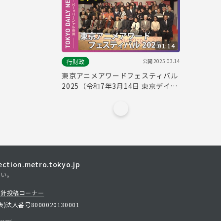
01:14
公開
2025.03.14
行財政
東京アニメアワードフェスティバル
2025（令和7年3月14日 東京デイリ
ーニュース No.707）
tion.metro.tokyo.jp
さい。
方針
投稿コーナー
表)
法人番号8000020130001
erved.