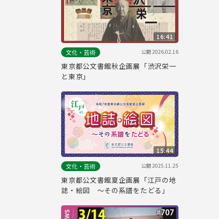
16:41
公開
2026.02.16
文化・芸術
東京都公文書館秋企画展「渋沢栄一
と東京」
15:44
公開
2025.11.25
文化・芸術
東京都公文書館夏企画展「江戸の地
誌・絵図 ～その系譜をたどる」