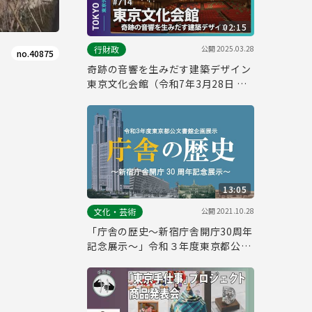
02:15
公開
2025.03.28
行財政
no.40875
奇跡の音響を生みだす建築デザイン
東京文化会館（令和7年3月28日 東
京デイリーニュース特別版）
13:05
公開
2021.10.28
文化・芸術
「庁舎の歴史～新宿庁舎開庁30周年
記念展示～」令和３年度東京都公文
書館企画展示