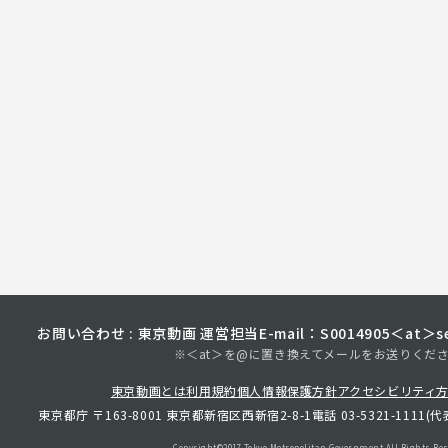
お問い合わせ : 東京動画 運営担当
E-mail：S0014905＜at＞sec
※＜at＞を@に置き換えてメールをお送りくだ
東京動画とは
利用規約
個人情報保護方針
アクセシビリティ
東京都庁 〒163-8001 東京都新宿区西新宿2-8-1
電話 03-5321-1111(代
Copyright©︎2017 Tokyo Metropolitan
Government.All Rights Res