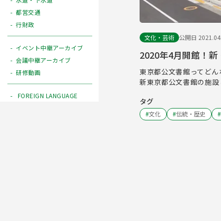
都営交通
行財政
文化・芸術
公開日 2021.04
イベント中継アーカイブ
2020年4月開館！
会議中継アーカイブ
東京都公文書館ってどん
研修動画
新東京都公文書館の施設
FOREIGN LANGUAGE
タグ
#
文化
#
伝統・歴史
#