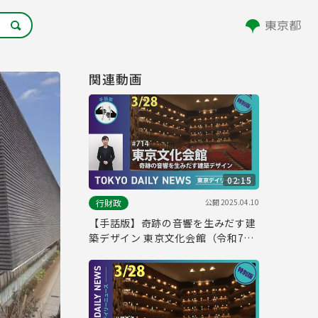
関連動画
02:15
公開
2025.04.10
行財政
【手話版】奇跡の音響を生みだす建
築デザイン 東京文化会館（令和7年
3月28日 東京デイリーニュース特別
版）