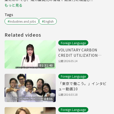
もっと見る
Tags
#
Industries and jobs
#
English
Related videos
Foreign Language
VOLUNTARY CARBON
CREDIT UTILIZATION
WEBINAR
公開
2026.05.14
01:31:40
Foreign Language
「東京で働こう。」インタビ
ュー動画10
公開
2016.03.18
04:06
Foreign Language