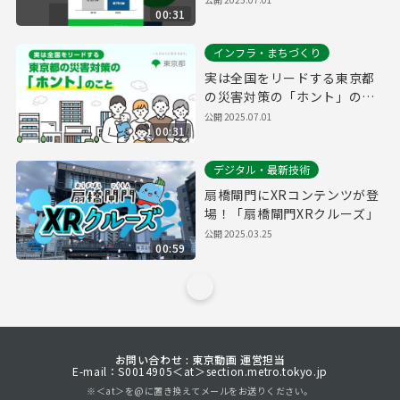
00:31
インフラ・まちづくり
実は全国をリードする東京都
の災害対策の「ホント」のこ
と
公開
2025.07.01
00:31
デジタル・最新技術
扇橋閘門にXRコンテンツが登
場！「扇橋閘門XRクルーズ」
公開
2025.03.25
00:59
お問い合わせ : 東京動画 運営担当
E-mail：S0014905＜at＞section.metro.tokyo.jp
※＜at＞を@に置き換えてメールをお送りください。