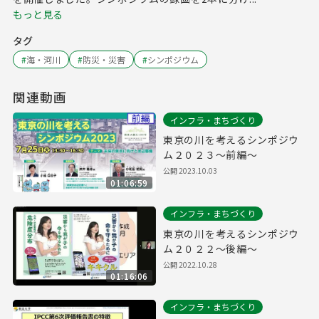
もっと見る
タグ
#
海・河川
#
防災・災害
#
シンポジウム
関連動画
インフラ・まちづくり
東京の川を考えるシンポジウ
ム２０２３～前編～
公開
2023.10.03
01:06:59
インフラ・まちづくり
東京の川を考えるシンポジウ
ム２０２２～後編～
公開
2022.10.28
01:16:06
インフラ・まちづくり