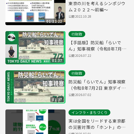
東京の川を考えるシンポジウ
ム２０２２～前編～
公開
2022.10.28
01:22:22
行財政
【手話版】防災船「らいで
ん」知事視察（令和8年7月2
日 東京デイリーニュース
公開
2026.07.22
01:37
No.856）
行財政
防災船「らいでん」知事視察
（令和8年7月2日 東京デイリ
ーニュース No.856）
公開
2026.07.02
01:37
インフラ・まちづくり
実は全国をリードする東京都
の災害対策の「ホント」のこ
と（縦）
公開
2025.07.01