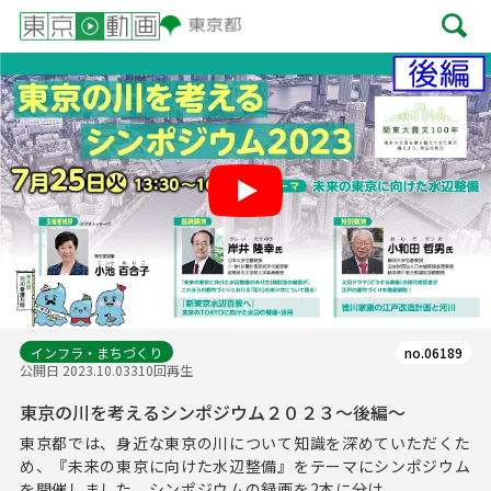
Play
インフラ・まちづくり
no.06189
公開日 2023.10.03
310回再生
東京の川を考えるシンポジウム２０２３～後編～
東京都では、身近な東京の川について知識を深めていただくた
め、『未来の東京に向けた水辺整備』をテーマにシンポジウム
を開催しました。シンポジウムの録画を2本に分け...