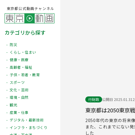
東京都公式動画チャンネル
カテゴリから探す
防災
くらし・住まい
健康・医療
高齢者・福祉
子供・若者・教育
スポーツ
文化・芸術
環境・自然
行財政
公開日 2025.01.31
観光
東京都は2050東京
産業・仕事
2050年代の東京の将来
デジタル・最新技術
また、これまでにない発
インフラ・まちづくり
した
水道・下水道