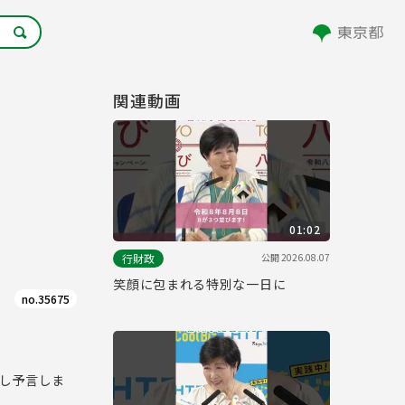
関連動画
01:02
公開
2026.08.07
行財政
笑顔に包まれる特別な一日に
no.35675
用し予言しま