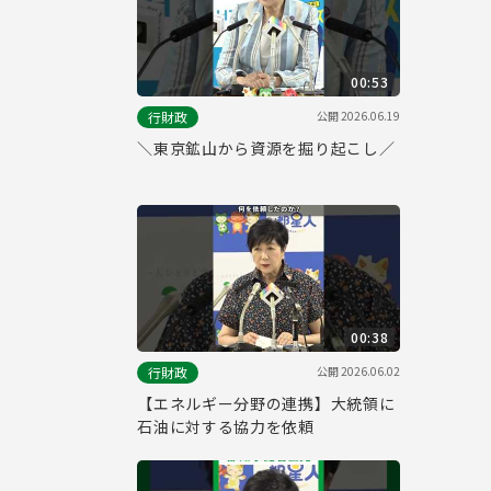
00:53
公開
2026.06.19
行財政
＼東京鉱山から資源を掘り起こし／
00:38
公開
2026.06.02
行財政
【エネルギー分野の連携】大統領に
石油に対する協力を依頼