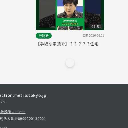
01:51
公開
2026.06.01
行財政
【手頃な家賃で】？？？？？住宅
tion.metro.tokyo.jp
さい。
方針
投稿コーナー
表)
法人番号8000020130001
erved.