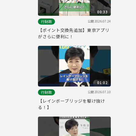
00:33
公開
2026.07.24
行財政
【ポイント交換先追加】東京アプリ
がさらに便利に！
01:02
公開
2026.07.10
行財政
【レインボーブリッジを駆け抜け
る！】