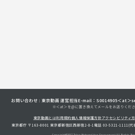
お問い合わせ : 東京動画 運営担当
E-mail：S0014905＜at＞sec
※＜at＞を@に置き換えてメールをお送りくだ
東京動画とは
利用規約
個人情報保護方針
アクセシビリティ
東京都庁 〒163-8001 東京都新宿区西新宿2-8-1
電話 03-5321-1111(代
Copyright©︎2017 Tokyo Metropolitan
Government.All Rights Res