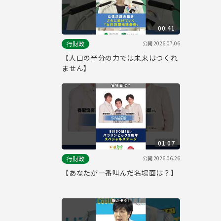
00:41
公開
2026.07.06
行財政
【人口の半分の力では未来はつくれ
ません】
01:07
公開
2026.06.26
行財政
【あなたが一番叫んだ名場面は？】