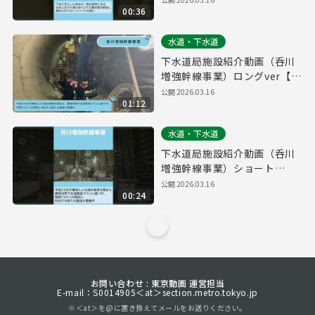
00:36
水道・下水道
下水道局施設紹介動画（呑川
増強幹線事業）ロングver【東
京都下水道局】
公開
2026.03.16
01:12
水道・下水道
下水道局施設紹介動画（呑川
増強幹線事業）ショート
ver【東京都下水道局】
公開
2026.03.16
00:24
お問い合わせ : 東京動画 運営担当
E-mail：S0014905＜at＞section.metro.tokyo.jp
※＜at＞を@に置き換えてメールをお送りください。