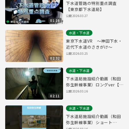
下水道管路の特別重点調査
【東京都下水道局】
公開
2026.03.27
01:16
水道・下水道
東京下水道VR ～神田下水・
近代下水道のさきがけ～
公開
2026.03.25
02:32
水道・下水道
下水道局施設紹介動画（和田
弥生幹線事業）ロングver【東
京都下水道局】
公開
2026.03.16
02:11
水道・下水道
下水道局施設紹介動画（和田
弥生幹線事業）ショート
ver【東京都下水道局】
公開
2026.03.16