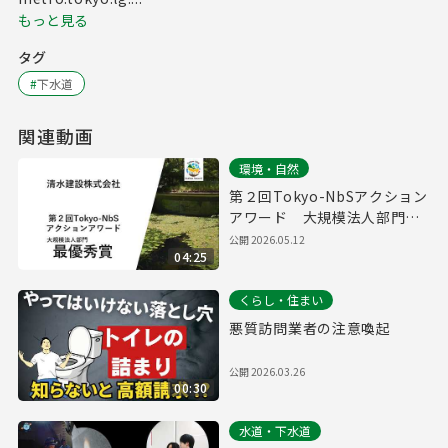
もっと見る
タグ
#
下水道
関連動画
環境・自然
第２回Tokyo-NbSアクション
アワード 大規模法人部門
最優秀賞取組紹介（清水建設
公開
2026.05.12
04:25
株式会社）
くらし・住まい
悪質訪問業者の注意喚起
公開
2026.03.26
00:30
水道・下水道