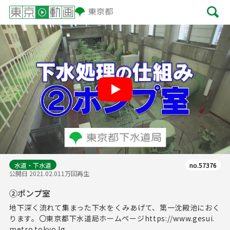
Play
水道・下水道
no.57376
公開日 2021.02.01
1万回再生
②ポンプ室
地下深く流れて集まった下水をくみあげて、第一沈殿池におく
ります。〇東京都下水道局ホームページhttps://www.gesui.
metro.tokyo.lg....