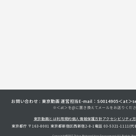
お問い合わせ : 東京動画 運営担当
E-mail：S0014905＜at＞sec
※＜at＞を@に置き換えてメールをお送りくだ
東京動画とは
利用規約
個人情報保護方針
アクセシビリティ
東京都庁 〒163-8001 東京都新宿区西新宿2-8-1
電話 03-5321-1111(代
Copyright©︎2017 Tokyo Metropolitan
Government.All Rights Res