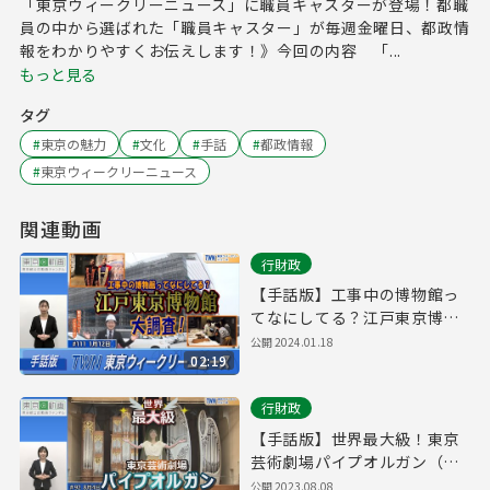
「東京ウィークリーニュース」に職員キャスターが登場！都職
員の中から選ばれた「職員キャスター」が毎週金曜日、都政情
報をわかりやすくお伝えします！》今回の内容 「...
もっと見る
タグ
#
東京の魅力
#
文化
#
手話
#
都政情報
#
東京ウィークリーニュース
関連動画
行財政
【手話版】工事中の博物館っ
てなにしてる？江戸東京博物
館大調査！（令和6年1月12日
公開
2024.01.18
02:19
東京ウィークリーニュース
No.111）
行財政
【手話版】世界最大級！東京
芸術劇場パイプオルガン（令
和5年8月4日 東京ウィークリ
公開
2023.08.08