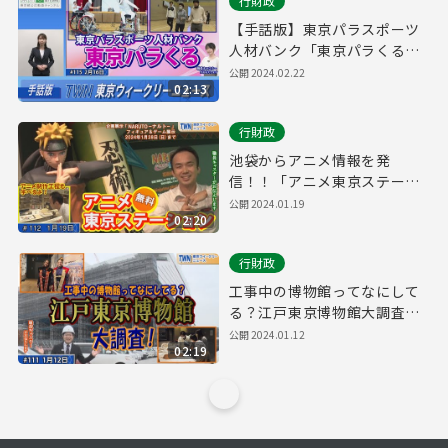
行財政
【手話版】東京パラスポーツ
人材バンク「東京パラくる」
（令和6年2月16日 東京ウィー
公開
2024.02.22
02:13
クリーニュース No.115）
行財政
池袋からアニメ情報を発
信！！「アニメ東京ステーシ
ョン」（令和6年1月19日 東京
公開
2024.01.19
02:20
ウィークリーニュース
No.112）
行財政
工事中の博物館ってなにして
る？江戸東京博物館大調査！
（令和6年1月12日 東京ウィー
公開
2024.01.12
02:19
クリーニュース No.111）