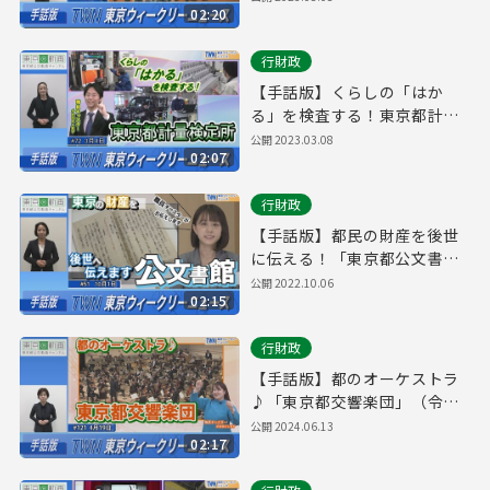
02:20
ーニュース No.92）
行財政
【手話版】くらしの「はか
る」を検査する！東京都計量
検定所・タクシーメーター検
公開
2023.03.08
02:07
査場（令和5年3月4日 東京ウ
ィークリーニュース No.72）
行財政
【手話版】都民の財産を後世
に伝える！「東京都公文書
館」（令和4年10月1日 東京ウ
公開
2022.10.06
02:15
ィークリーニュース No.51）
行財政
【手話版】都のオーケストラ
♪「東京都交響楽団」（令和6
年4月19日 東京ウィークリー
公開
2024.06.13
02:17
ニュース No.121）