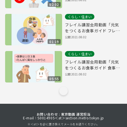
02:02
くらし・住まい
フレイル講習会用動画「元気
をつくるお食事ガイド フレイ
ル編」
公開
2021.08.02
01:19
くらし・住まい
フレイル講習会用動画「元気
をつくるお食事ガイド 食事の
ポイント編」
公開
2021.08.02
05:55
お問い合わせ : 東京動画 運営担当
E-mail：S0014905＜at＞section.metro.tokyo.jp
※＜at＞を@に置き換えてメールをお送りください。