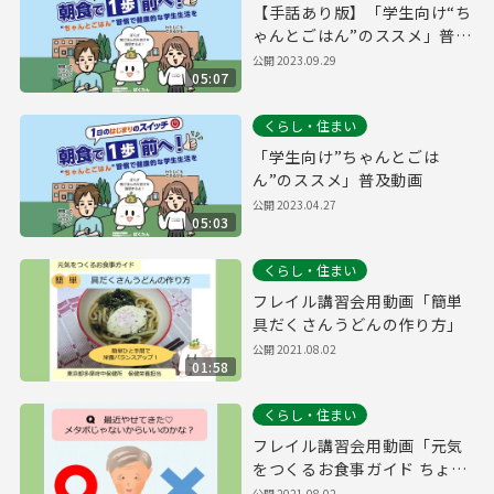
【手話あり版】「学生向け“ち
ゃんとごはん”のススメ」普及
動画
公開
2023.09.29
05:07
くらし・住まい
「学生向け”ちゃんとごは
ん”のススメ」普及動画
公開
2023.04.27
05:03
くらし・住まい
フレイル講習会用動画「簡単
具だくさんうどんの作り方」
公開
2021.08.02
01:58
くらし・住まい
フレイル講習会用動画「元気
をつくるお食事ガイド ちょう
ど良い体重編」
公開
2021.08.02