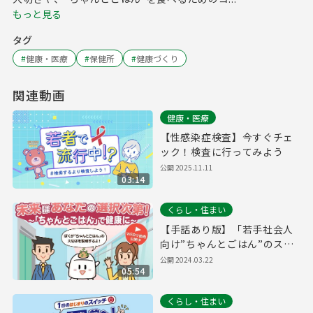
もっと見る
タグ
#
健康・医療
#
保健所
#
健康づくり
関連動画
健康・医療
【性感染症検査】今すぐチェ
ック！検査に行ってみよう
公開
2025.11.11
03:14
くらし・住まい
【手話あり版】「若手社会人
向け”ちゃんとごはん”のスス
メ」普及動画
公開
2024.03.22
05:54
くらし・住まい