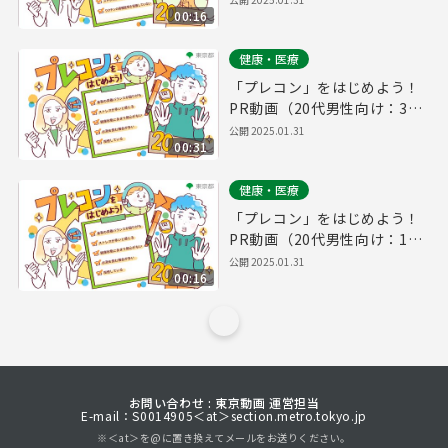
00:16
健康・医療
「プレコン」をはじめよう！
PR動画（20代男性向け：30
秒版）
公開
2025.01.31
00:31
健康・医療
「プレコン」をはじめよう！
PR動画（20代男性向け：15
秒版）
公開
2025.01.31
00:16
お問い合わせ : 東京動画 運営担当
E-mail：S0014905＜at＞section.metro.tokyo.jp
※＜at＞を@に置き換えてメールをお送りください。