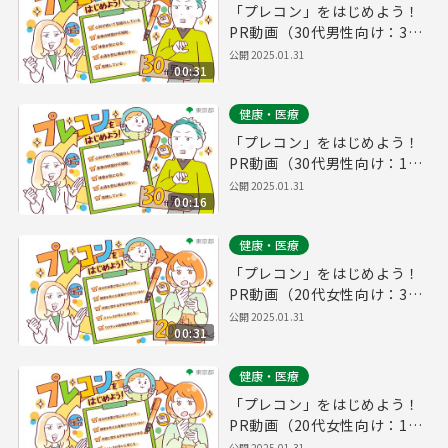
「プレコン」をはじめよう！
PR動画（30代男性向け：30
秒版）
公開
2025.01.31
00:31
健康・医療
「プレコン」をはじめよう！
PR動画（30代男性向け：15
秒版）
公開
2025.01.31
00:16
健康・医療
「プレコン」をはじめよう！
PR動画（20代女性向け：30
秒版）
公開
2025.01.31
00:31
健康・医療
「プレコン」をはじめよう！
PR動画（20代女性向け：15
秒版）
公開
2025.01.31