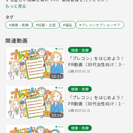
もっと見る
タグ
#
健康・医療
#
妊娠・出産
#
福祉
#
プレコンセプションケア
関連動画
健康・医療
「プレコン」をはじめよう！
PR動画（30代女性向け：30
秒版）
公開
2025.01.31
00:31
健康・医療
「プレコン」をはじめよう！
PR動画（30代女性向け：15
秒版）
公開
2025.01.31
00:16
健康・医療