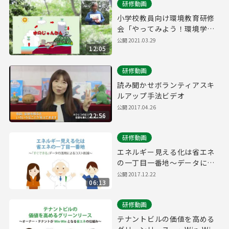
研修動画
小学校教員向け環境教育研修
会「やってみよう！環境学習
プログラム」講義「森は命の
公開
2021.03.29
12:05
みなもと」
研修動画
読み聞かせボランティアスキ
ルアップ手法ビデオ
公開
2017.04.26
22:56
研修動画
エネルギー見える化は省エネ
の一丁目一番地～データによ
るコスト削減～
公開
2017.12.22
06:13
研修動画
テナントビルの価値を高める