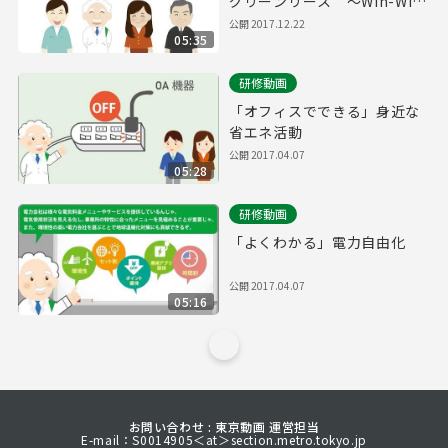
グリーンリース ～Win-Win
の省エネ手法～
公開
2017.12.22
05:35
研修動画
「オフィスでできる」身近な
省エネ活動
公開
2017.04.07
05:28
研修動画
「よくわかる」電力自由化
公開
2017.04.07
05:16
お問い合わせ : 東京動画 運営担当
E-mail：S0014905＜at＞section.metro.tokyo.jp