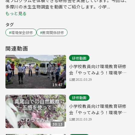
境プログラムを体験できる研修会を実施しています。今回は、
多摩川の水生生物調査を動画でご紹介します。小学...
もっと見る
タグ
#
環境保全研修
#
教育関係研修
関連動画
研修動画
小学校教員向け環境教育研修
会「やってみよう！環境学習
プログラム」青梅の山林で自
公開
2021.03.29
19:47
然体験
研修動画
小学校教員向け環境教育研修
会「やってみよう！環境学習
プログラム」高尾山で自然を
公開
2021.03.29
30:13
体感