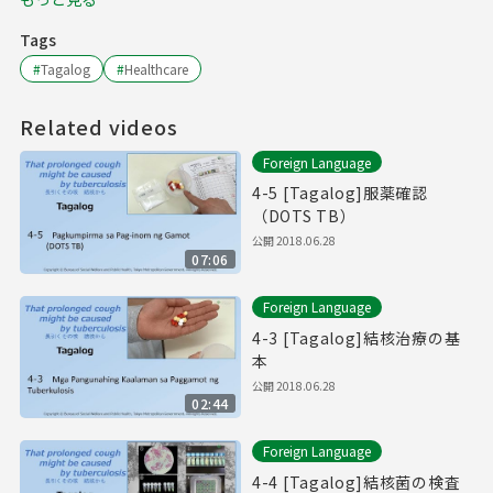
Tags
#
Tagalog
#
Healthcare
Related videos
Foreign Language
4-5 [Tagalog]服薬確認
（DOTS TB）
公開
2018.06.28
07:06
Foreign Language
4-3 [Tagalog]結核治療の基
本
公開
2018.06.28
02:44
Foreign Language
4-4 [Tagalog]結核菌の検査