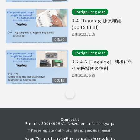
Foreign Language
3-4 [Tagalog]服薬確認
(DOTS LTBI)
公開
2022.02.18
03:50
Foreign Language
3-2 4-2 [Tagalog]_結核に係
る関係機関の役割
公開
2018.06.28
02:13
Contact :
E-mail：S0014905＜at＞section.metro.tokyo.jp
※Please replace ＜at＞ with @ and send us an email.
About
Terms of service
Privacy policy
Accessibility