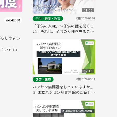
01:00
公開
2026.06.01
子供・若者・教育
no.42560
「子供の人権」～子供の話を聞くこ
と。それは、子供の人権を守るこ
と。～
暮らしやすい
れています。
07:15
公開
2026.06.11
健康・医療
ハンセン病問題をしっていますか_
３ 国立ハンセン病資料館のご紹介と
残された課題