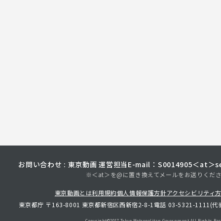
お問い合わせ : 東京動画 運営担当
E-mail：S0014905＜at＞sec
※＜at＞を@に置き換えてメールをお送りくだ
東京動画とは
利用規約
個人情報保護方針
アクセシビリティ
東京都庁 〒163-8001 東京都新宿区西新宿2-8-1
電話 03-5321-1111(代
Copyright©︎2017 Tokyo Metropolitan
Government.All Rights Res