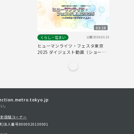
03:28
公開
2026.03.23
くらし・住まい
ヒューマンライツ・フェスタ東京
2025 ダイジェスト動画（ショート
ver.）
tion.metro.tokyo.jp
さい。
方針
投稿コーナー
表)
法人番号8000020130001
erved.