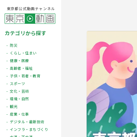
東京都公式動画チャンネル
カテゴリから探す
防災
くらし・住まい
健康・医療
高齢者・福祉
子供・若者・教育
スポーツ
文化・芸術
Play
環境・自然
観光
産業・仕事
デジタル・最新技術
インフラ・まちづくり
水道・下水道