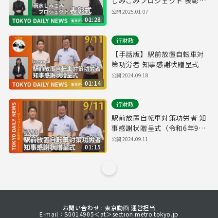
しみこみプロジェクト 表彰式
（令和6年12月24日 東京デイ
公開
2025.01.07
01:28
リーニュース No.661）
行財政
【手話版】駅前放置自転車対
策功労者 知事感謝状贈呈式
公開
2024.09.18
01:14
行財政
駅前放置自転車対策功労者 知
事感謝状贈呈式（令和6年9月
11日 東京デイリーニュース
公開
2024.09.11
01:15
No.599）
お問い合わせ : 東京動画 運営担当
E-mail：S0014905＜at＞section.metro.tokyo.jp