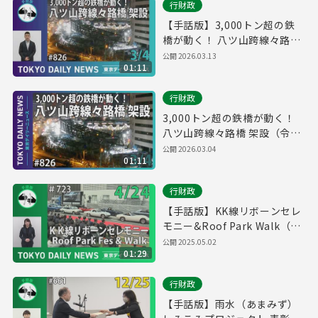
行財政
【手話版】3,000トン超の鉄
橋が動く！ 八ツ山跨線々路橋
架設（令和8年3月4日 東京デ
公開
2026.03.13
01:11
イリーニュース No.826）
行財政
3,000トン超の鉄橋が動く！
八ツ山跨線々路橋 架設（令和
8年3月4日 東京デイリーニュ
公開
2026.03.04
01:11
ース No.826）
行財政
【手話版】KK線リボーンセレ
モニー&Roof Park Walk（令
和７年４月24日 東京デイリー
公開
2025.05.02
01:29
ニュース No.723）
行財政
【手話版】雨水（あまみず）