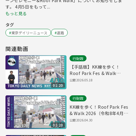
ーンセレモニー&Roof Park Walk」についてお知らせしま
す。 4月5日をもって...
もっと見る
タグ
#
東京デイリーニュース
#
道路
関連動画
行財政
【手話版】KK線を歩く！
Roof Park Fes & Walk
2026（令和8年4月30日 東京
公開
2026.05.18
01:20
デイリーニュース No.837）
行財政
KK線を歩く！Roof Park Fes
& Walk 2026（令和8年4月30
日 東京デイリーニュース
公開
2026.04.30
01:20
No.837）