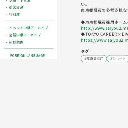
い。
都営交通
東京都職員の多種多様な
行財政
◆東京都職員採用ホーム
http://www.saiyou2.me
イベント中継アーカイブ
◆TOKYO CAREER×D
会議中継アーカイブ
https://www.saiyou2.me
研修動画
タグ
FOREIGN LANGUAGE
#
都職員採用
#
ショート