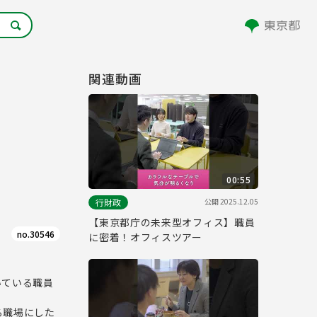
関連動画
00:55
公開
2025.12.05
行財政
【東京都庁の未来型オフィス】職員
no.30546
に密着！オフィスツアー
いている職員
る職場にした