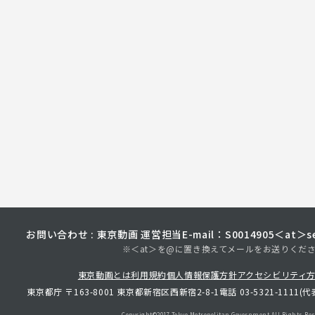
お問い合わせ : 東京動画 運営担当
E-mail：S0014905＜at＞sec
※＜at＞を@に置き換えてメールをお送りくだ
東京動画とは
利用規約
個人情報保護方針
アクセシビリティ
東京都庁 〒163-8001 東京都新宿区西新宿2-8-1
電話 03-5321-1111(代
Copyright©︎2017 Tokyo Metropolitan
Government.All Rights Res