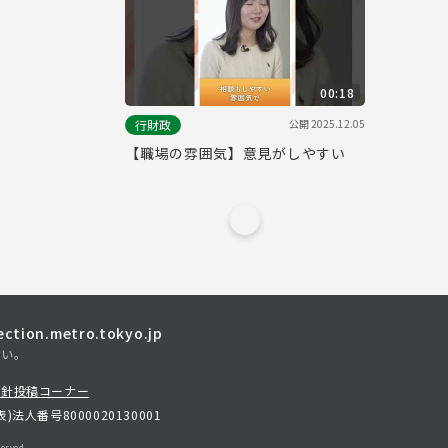
00:18
公開
2025.12.05
行財政
【職場の雰囲気】意見がしやすい
tion.metro.tokyo.jp
さい。
方針
投稿コーナー
表)
法人番号8000020130001
erved.