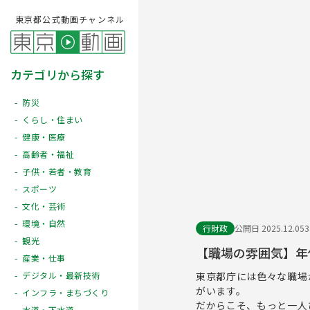
東京都公式動画チャンネル
カテゴリから探す
防災
くらし・住まい
健康・医療
高齢者・福祉
子供・若者・教育
スポーツ
文化・芸術
環境・自然
行財政
公開日 2025.12.05
観光
【職場の雰囲気】年
産業・仕事
東京都庁には色々な職場
デジタル・最新技術
がいます。
インフラ・まちづくり
だからこそ、もっと一人
水道・下水道