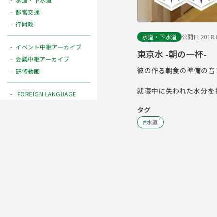
都営交通
行財政
水道・下水道
公開日 2018.0
イベント中継アーカイブ
東京水 -朝の一杯-
会議中継アーカイブ
彼の作る朝食の準備の音
研修動画
就寝中に失われた水分を補
FOREIGN LANGUAGE
タグ
#
水道