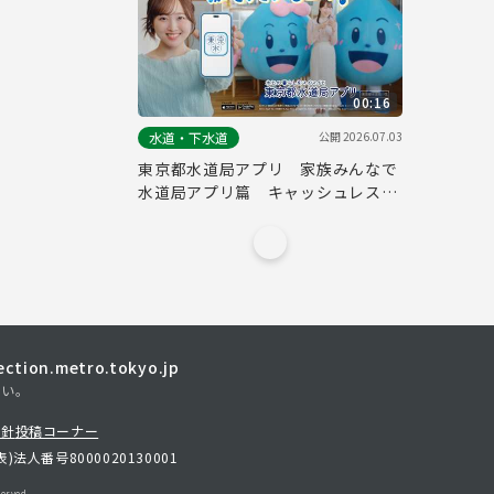
00:16
公開
2026.07.03
水道・下水道
東京都水道局アプリ 家族みんなで
水道局アプリ篇 キャッシュレス・
水道料金（１５秒）
tion.metro.tokyo.jp
さい。
方針
投稿コーナー
表)
法人番号8000020130001
erved.