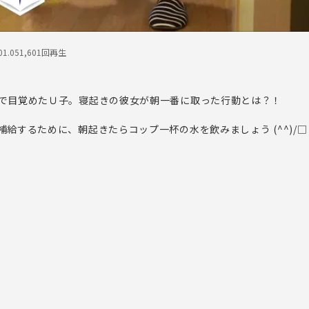
1.05
1,601回再生
で目覚めたＵ子。寝起きの彼女が朝一番に取った行動とは？！
給するために、朝起きたらコップ一杯の水を飲みましょう (^^)/□