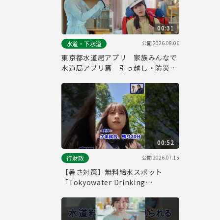
00:31
公開
2026.08.06
水道・下水道
東京都水道局アプリ 家族みんなで
水道局アプリ篇 引っ越し・防災
（３０秒）
00:52
公開
2026.07.15
行財政
【暑さ対策】無料給水スポット
「Tokyowater Drinking
Station」をご存じですか？