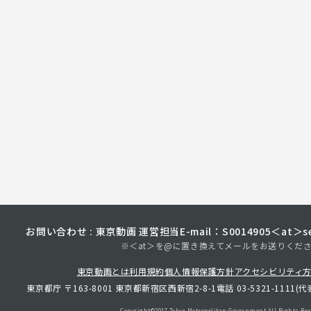
お問い合わせ : 東京動画 運営担当
E-mail：S0014905＜at＞sec
※＜at＞を@に置き換えてメールをお送りくだ
東京動画とは
利用規約
個人情報保護方針
アクセシビリティ
東京都庁 〒163-8001 東京都新宿区西新宿2-8-1
電話 03-5321-1111(代
Copyright©︎2017 Tokyo Metropolitan
Government.All Rights Res