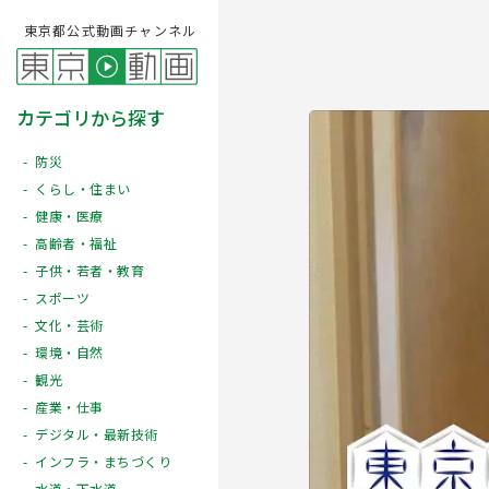
東京都公式動画チャンネル
カテゴリから探す
防災
くらし・住まい
健康・医療
高齢者・福祉
子供・若者・教育
スポーツ
文化・芸術
Play
環境・自然
観光
産業・仕事
デジタル・最新技術
インフラ・まちづくり
水道・下水道