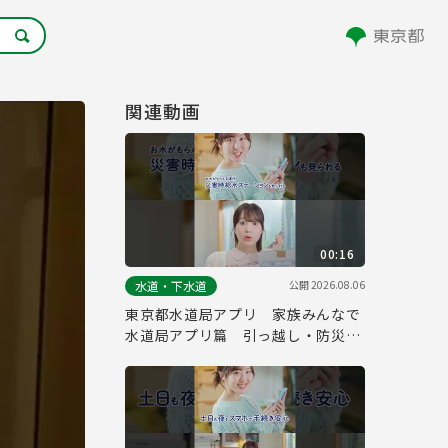
関連動画
00:16
公開
2026.08.06
水道・下水道
東京都水道局アプリ 家族みんなで
水道局アプリ篇 引っ越し・防災
縦ver.（１５秒）