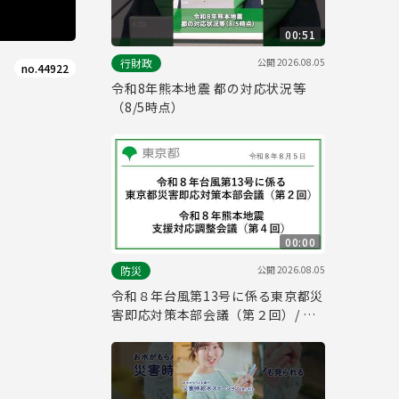
00:51
公開
2026.08.05
行財政
no.44922
令和8年熊本地震 都の対応状況等
（8/5時点）
00:00
公開
2026.08.05
防災
令和８年台風第13号に係る東京都災
害即応対策本部会議（第２回）/ 令
和８年熊本地震支援対応調整会議
（第４回）(令和8年8月5日 16時00
分～)