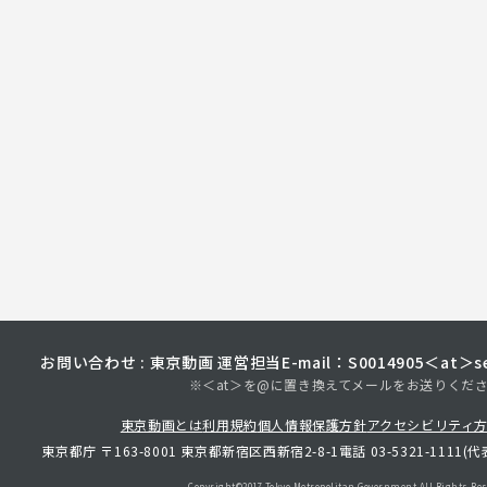
お問い合わせ : 東京動画 運営担当
E-mail：S0014905＜at＞sec
※＜at＞を@に置き換えてメールをお送りくだ
東京動画とは
利用規約
個人情報保護方針
アクセシビリティ
東京都庁 〒163-8001 東京都新宿区西新宿2-8-1
電話 03-5321-1111(代
Copyright©︎2017 Tokyo Metropolitan
Government.All Rights Res