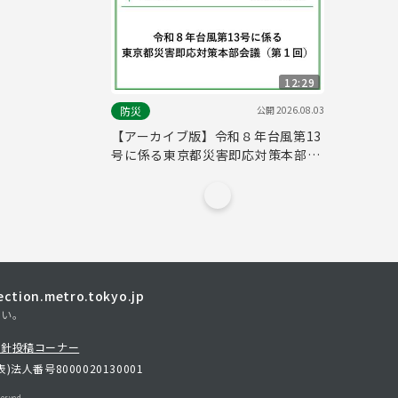
12:29
公開
2026.08.03
防災
【アーカイブ版】令和８年台風第13
号に係る東京都災害即応対策本部会
議（第１回）(令和8年8月3日 15時
10分～)
tion.metro.tokyo.jp
さい。
方針
投稿コーナー
表)
法人番号8000020130001
erved.