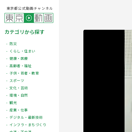
東京都公式動画チャンネル
カテゴリから探す
防災
くらし・住まい
健康・医療
高齢者・福祉
子供・若者・教育
スポーツ
文化・芸術
Play
環境・自然
観光
産業・仕事
デジタル・最新技術
インフラ・まちづくり
水道・下水道