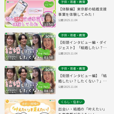
子供・若者・教育
【体験編】東京都の結婚支援
事業を体験してみた！
公開
2025.11.04
11:50
子供・若者・教育
【街頭インタビュー編・ダイ
ジェスト】「結婚したい？し
たくない？」みんなの声をき
公開
2025.11.04
02:50
いてみた
子供・若者・教育
【街頭インタビュー編】「結
婚したい？したくない？」み
んなの声をきいてみた
公開
2025.11.04
08:16
くらし・住まい
出会い・結婚の「叶えたい」