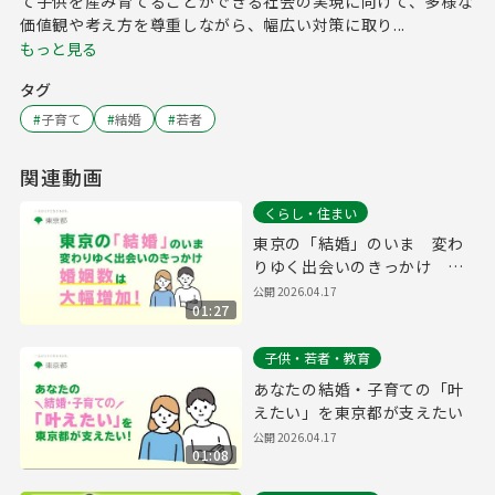
て子供を産み育てることができる社会の実現に向けて、多様な
価値観や考え方を尊重しながら、幅広い対策に取り...
もっと見る
タグ
#
子育て
#
結婚
#
若者
関連動画
くらし・住まい
東京の「結婚」のいま 変わ
りゆく出会いのきっかけ 婚
姻数は大幅増加！
公開
2026.04.17
01:27
子供・若者・教育
あなたの結婚・子育ての「叶
えたい」を東京都が支えたい
公開
2026.04.17
01:08