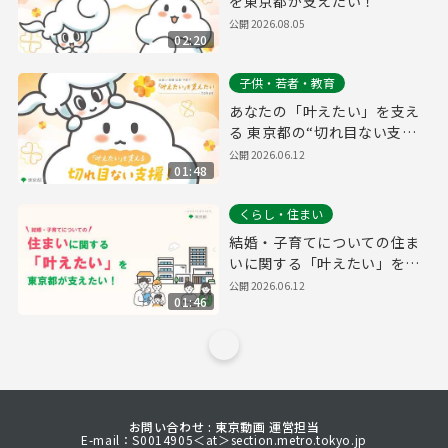
を東京都が支えたい！
公開
2026.08.05
02:20
子供・若者・教育
あなたの「叶えたい」を支え
る 東京都の“切れ目ない支
援”！
公開
2026.06.12
01:48
くらし・住まい
結婚・子育てについての住ま
いに関する「叶えたい」を東
京都が支えたい！
公開
2026.06.12
01:46
お問い合わせ : 東京動画 運営担当
E-mail：S0014905＜at＞section.metro.tokyo.jp