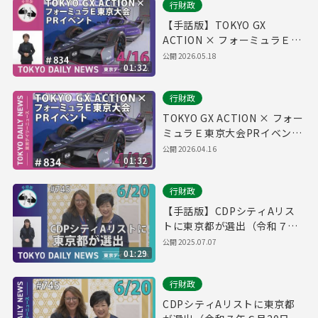
行財政
【手話版】TOKYO GX
ACTION × フォーミュラＥ東
京大会PRイベント （令和8年
公開
2026.05.18
01:32
4月16日 東京デイリーニュー
ス No.834）
行財政
TOKYO GX ACTION × フォー
ミュラＥ東京大会PRイベント
（令和8年4月16日 東京デイリ
公開
2026.04.16
01:32
ーニュース No.834）
行財政
【手話版】CDPシティAリス
トに東京都が選出（令和７年
６月20日 東京デイリーニュー
公開
2025.07.07
01:29
ス No.745）
行財政
CDPシティAリストに東京都