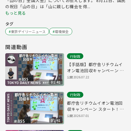
「山の日」全国大会」についてお伝えします。 8月11日、国民
の祝日「山の日」は「山に親しむ機会を得...
もっと見る
タグ
#
東京デイリーニュース
#
環境保全
関連動画
行財政
【手話版】都庁舎リチウムイ
オン電池回収キャンペーン ス
タート！（令和8年7月1日 東
公開
2026.07.22
01:41
京デイリーニュース No.855）
行財政
都庁舎リチウムイオン電池回
収キャンペーン スタート！
（令和8年7月1日 東京デイリ
公開
2026.07.01
01:41
ーニュース No.855）