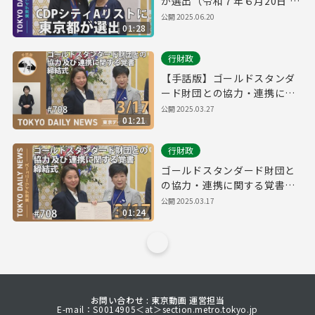
が選出（令和７年６月20日 東
京デイリーニュース No.745）
公開
2025.06.20
01:28
行財政
【手話版】ゴールドスタンダ
ード財団との協力・連携に関
する覚書締結式（令和7年3月
公開
2025.03.27
01:21
17日 東京デイリーニュース
No.708）
行財政
ゴールドスタンダード財団と
の協力・連携に関する覚書締
結式（令和7年3月17日 東京デ
公開
2025.03.17
01:24
イリーニュース No.708）
お問い合わせ : 東京動画 運営担当
E-mail：S0014905＜at＞section.metro.tokyo.jp