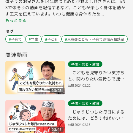
体そうのお兄さんを14年間つとめた小林よしひささんは、SN
Sで体そうの動画を配信するなど、こどもが楽しく身体を動か
す工夫を伝えています。いつも健康な身体のため...
もっと見る
タグ
#
子育て
#
学生
#
子ども
#
東京都こども・子育てお悩み相談室
関連動画
子供・若者・教育
「こどもを見守りたい気持ち
と、関わりたい気持ちで揺れ
ています」(教育評論家 尾木直
公開
2024.02.22
03:25
樹さん）〜東京都こども・子
育てお悩み相談室〜
子供・若者・教育
「じゅうじつした毎日にする
ためには、どうすればいいで
すか？」(アニマル浜口トレー
公開
2024.02.13
03:48
ニングジム会長、元プロレス