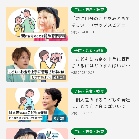
ラー アニマル浜口さん）～東
子供・若者・教育
京都こども・子育てお悩み相
談室～
「親に自分のことをみとめて
ほしい」（ポップスピアニス
ト ハラミちゃんさん）～東京
公開
2024.01.31
04:44
都こども・子育てお悩み相談
室～
子供・若者・教育
「こどもにお金を上手に管理
させるにはどうすればいいで
すか？」（タレント 杉浦 太陽
公開
2023.12.25
03:32
さん）～東京都こども・子育
てお悩み相談室～
子供・若者・教育
「個人差のあるこどもの発達
に、どう向き合えばいいです
か？」（恵泉女学園大学 学長
公開
2023.11.30
03:29
大日向 雅美さん）～東京都こ
ども・子育てお悩み相談室～
子供・若者・教育