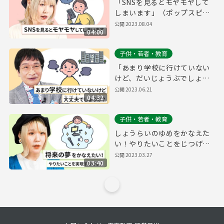
「SNSを見るとモヤモヤして
しまいます」（ポップスピア
ニスト ハラミちゃんさん）～
公開
2023.08.04
04:00
東京都こども・子育てお悩み
相談室～
子供・若者・教育
「あまり学校に行けていない
けど、だいじょうぶでしょう
か？」(教育評論家 尾木直樹さ
公開
2023.06.21
04:32
ん）〜東京都こども・子育て
お悩み相談室〜
子供・若者・教育
しょうらいのゆめをかなえた
い！やりたいことをじつげん
するには？（ポップスピアニ
公開
2023.03.27
03:40
スト ハラミちゃんさん）～東
京都こども・子育てお悩み相
談室～