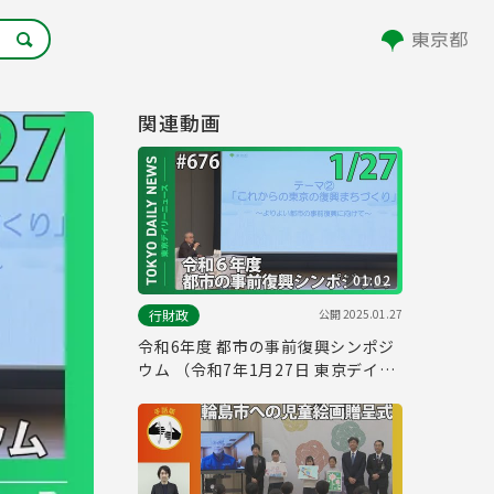
関連動画
01:02
公開
2025.01.27
行財政
令和6年度 都市の事前復興シンポジ
ウム （令和7年1月27日 東京デイリ
ーニュース No.676）