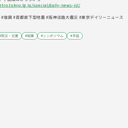
ro.tokyo.lg.jp/special/daily-news-jsl/
興 #復興 #首都直下型地震 #阪神淡路大震災 #東京デイリーニュース
#
防災・災害
#
知事
#
シンポジウム
#
手話