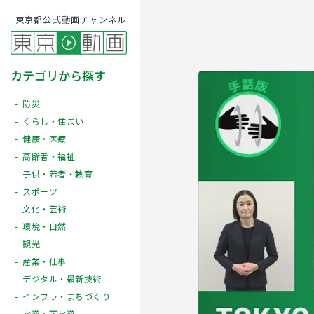
東京都公式動画チャンネル
カテゴリから探す
防災
くらし・住まい
健康・医療
高齢者・福祉
子供・若者・教育
スポーツ
文化・芸術
Play
環境・自然
観光
産業・仕事
デジタル・最新技術
インフラ・まちづくり
水道・下水道