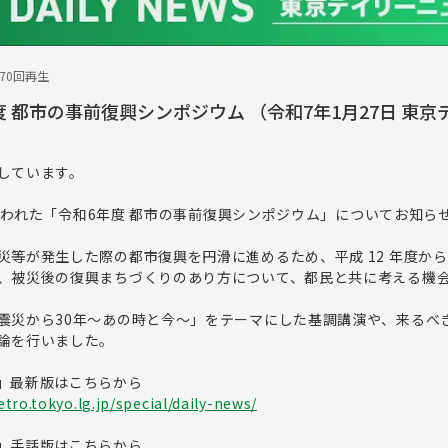
270回再生
 都市の事前復興シンポジウム （令和7年1月27日 東京
しています。
日に行われた「令和6年度 都市の事前復興シンポジウム」についてお知ら
災等が発生した際の都市復興を円滑に進めるため、平成 12 年度か
、被災後の復興まちづくりのあり方について、都民と共に考える機
震災から30年～あの時と今～」をテーマにした基調講演や、来るべ
論を行いました。
」最新版はこちらから
tro.tokyo.lg.jp/special/daily-news/
」手話版はこちらから