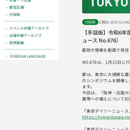
都営交通
行財政
行財政
公開日 2025.02.04
イベント中継アーカイブ
【手話版】令和6年度
会議中継アーカイブ
ュース No.676）
研修動画
都政の情報を動画で発信
FOREIGN LANGUAGE
NO.676は、1月21
都は、東京に大規模な震
のシンポジウムを開催し
ます。
今回は、「阪神・淡路大
震等への備えについて討
「東京デイリーニュース
https://tokyodouga.me
「東京デイリーニュース