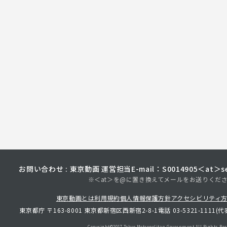
お問い合わせ : 東京動画 運営担当
E-mail：S0014905＜at＞sec
※＜at＞を@に置き換えてメールをお送りくだ
東京動画とは
利用規約
個人情報保護方針
アクセシビリティ
東京都庁 〒163-8001 東京都新宿区西新宿2-8-1
電話 03-5321-1111(代
Copyright©︎2017 Tokyo Metropolitan
Government.All Rights Res