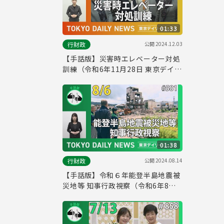
01:33
公開
2024.12.03
行財政
【手話版】災害時エレベーター対処
訓練（令和6年11月28日 東京デイリ
ーニュース No.644）
01:38
公開
2024.08.14
行財政
【手話版】令和６年能登半島地震被
災地等 知事行政視察（令和6年8月6
日 東京デイリーニュース No.581）