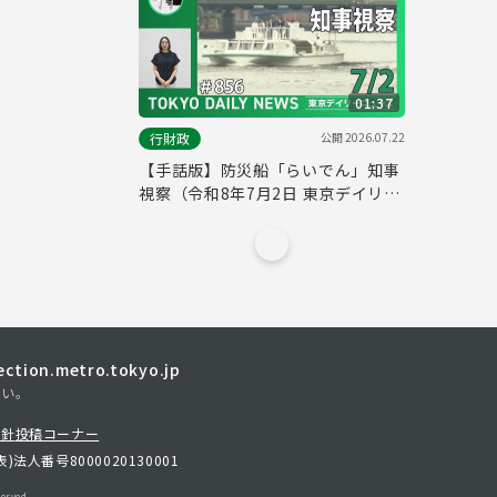
01:37
公開
2026.07.22
行財政
【手話版】防災船「らいでん」知事
視察（令和8年7月2日 東京デイリー
ニュース No.856）
tion.metro.tokyo.jp
さい。
方針
投稿コーナー
表)
法人番号8000020130001
erved.