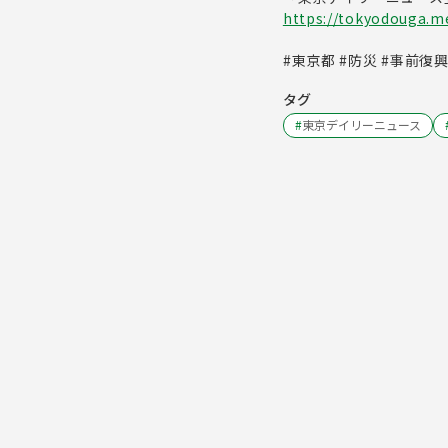
https://tokyodouga.met
#東京都 #防災 #事前復
タグ
#
東京デイリーニュース