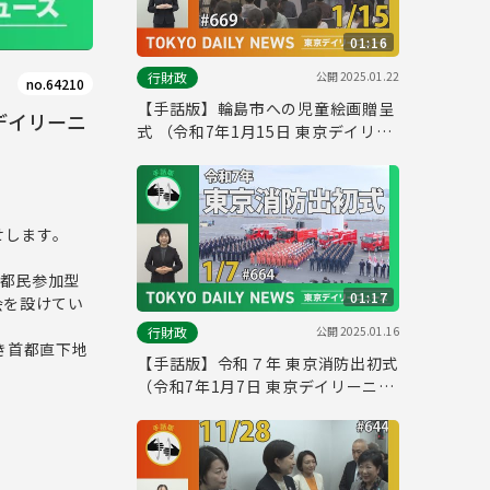
01:16
公開
2025.01.22
行財政
no.64210
【手話版】輪島市への児童絵画贈呈
デイリーニ
式 （令和7年1月15日 東京デイリー
ニュース No.669）
せします。
ら都民参加型
01:17
会を設けてい
公開
2025.01.16
行財政
き首都直下地
【手話版】令和７年 東京消防出初式
（令和7年1月7日 東京デイリーニュ
ース No.664）