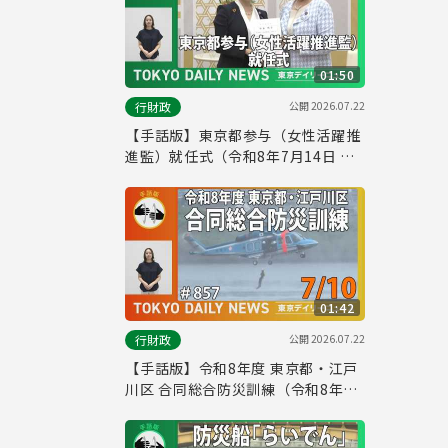
01:50
公開
2026.07.22
行財政
【手話版】東京都参与（女性活躍推
進監）就任式（令和8年7月14日 東
京デイリーニュース No.858）
01:42
公開
2026.07.22
行財政
【手話版】令和8年度 東京都・江戸
川区 合同総合防災訓練（令和8年7
月9日 東京デイリーニュース
No.857）