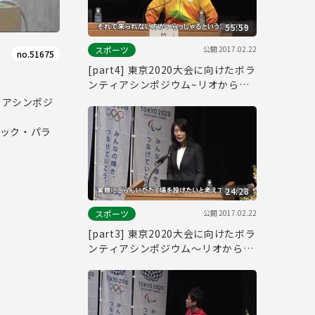
55:59
公開
2017.02.22
スポーツ
no.51675
[part4] 東京2020大会に向けたボラ
ンティアシンポジウム~リオから東
京へ~
ィアシンポジ
ピック・パラ
24:28
公開
2017.02.22
スポーツ
[part3] 東京2020大会に向けたボラ
ンティアシンポジウム～リオから東
京へ～