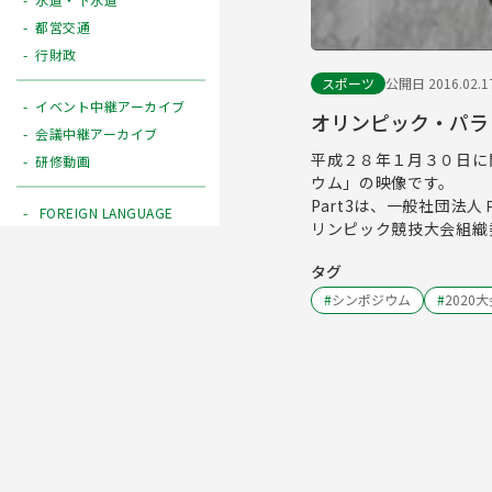
都営交通
行財政
スポーツ
公開日 2016.02.1
イベント中継アーカイブ
オリンピック・パラリ
会議中継アーカイブ
平成２８年１月３０日に
研修動画
ウム」の映像です。
Part3は、一般社団
FOREIGN LANGUAGE
リンピック競技大会組織
タグ
#
シンポジウム
#
2020