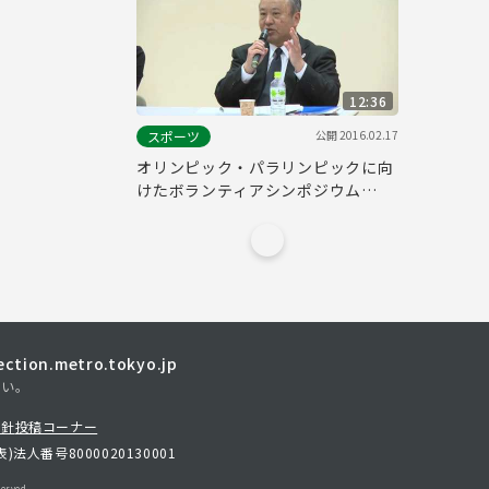
12:36
公開
2016.02.17
スポーツ
オリンピック・パラリンピックに向
けたボランティアシンポジウム
(Part5)
tion.metro.tokyo.jp
さい。
方針
投稿コーナー
表)
法人番号8000020130001
erved.