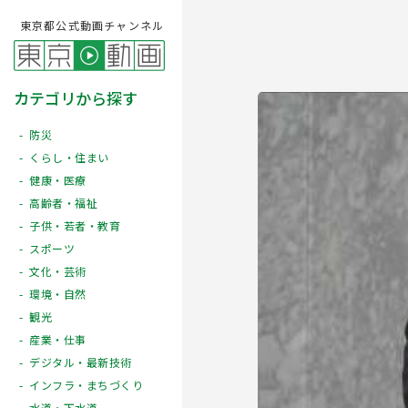
東京都公式動画チャンネル
カテゴリから探す
防災
くらし・住まい
健康・医療
高齢者・福祉
子供・若者・教育
スポーツ
文化・芸術
Play
環境・自然
観光
産業・仕事
デジタル・最新技術
インフラ・まちづくり
水道・下水道