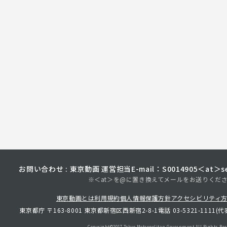
お問い合わせ : 東京動画 運営担当
E-mail：S0014905＜at＞sec
※＜at＞を@に置き換えてメールをお送りくだ
東京動画とは
利用規約
個人情報保護方針
アクセシビリティ
東京都庁 〒163-8001 東京都新宿区西新宿2-8-1
電話 03-5321-1111(代
Copyright©︎2017 Tokyo Metropolitan
Government.All Rights Res