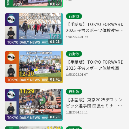
01:22
月10日 東京デイリーニュース
No.703）
行財政
【手話版】TOKYO FORWARD
2025 子供スポーツ体験教室
第3回「走る！跳ぶ！投げる！
公開
2025.01.29
01:21
陸上競技体験教室」（令和7年
1月23日 東京デイリーニュー
行財政
ス No.674）
【手話版】TOKYO FORWARD
2025 子供スポーツ体験教室
第2回「デフサッカー体験教室
公開
2025.01.07
01:42
with FC東京」（令和6年12月
20日 東京デイリーニュース
行財政
No.658）
【手話版】東京2025デフリン
ピック選手団 団長セミナー
（令和6年11月29日 東京デイ
公開
2024.12.11
01:23
リーニュース No.645）