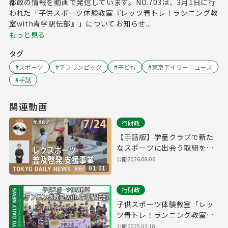
都政の情報を動画で発信しています。NO.703は、3月1日に行
われた「子供スポーツ体験教室『レッツ青トレ！ランニング教
室with青学駅伝部』」についてお知らせ...
もっと見る
タグ
#
スポーツ
#
デフリンピック
#
子ども
#
東京デイリーニュース
#
手話
関連動画
行財政
【手話版】学童クラブで新た
なスポーツに出会う取組を開
始！（令和8年7月24日 東京デ
公開
2026.08.06
01:01
イリーニュース No.862）
行財政
子供スポーツ体験教室「レッ
ツ青トレ！ランニング教室
with青学駅伝部」（令和7年3
公開
2025.03.10