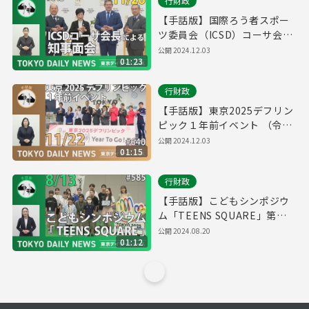
行財政
【手話版】国際ろう者スポー
ツ委員会（ICSD）コーサ会長
知事面会（令和6年11月26日
公開
2024.12.03
01:23
東京デイリーニュース
No.642）
行財政
【手話版】東京2025デフリン
ピック１年前イベント （令和
6年11月22日 東京デイリーニ
公開
2024.12.03
01:15
ュース No.640）
行財政
【手話版】こどもシンポジウ
ム「TEENS SQUARE」第２
回ワークショップ（令和6年8
公開
2024.08.20
01:12
月13日 東京デイリーニュース
No.585）