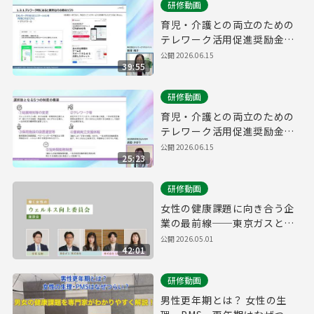
研修動画
育児・介護との両立のための
テレワーク活用促進奨励金
研修動画②
公開
2026.06.15
39:55
研修動画
育児・介護との両立のための
テレワーク活用促進奨励金
研修動画①
公開
2026.06.15
25:23
研修動画
女性の健康課題に向き合う企
業の最前線──東京ガスと
SAKURUGが語る、社内制度
公開
2026.05.01
42:01
改革・意識醸成の実例座談会
研修動画
男性更年期とは？ 女性の生