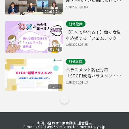
理・PMS・更年期はなぜつら
い？男女の健康課題を専門家
公開
2026.04.03
01:02:24
がわかりやすく解説！
研修動画
【○×で学べる！】働く女性
を応援する「フェムテック」
活用法
公開
2026.03.25
03:49
研修動画
ハラスメント防止対策
「STOP!就活ハラスメント～
学生等にとって魅力的な企業
公開
2026.01.13
12:53
になろう～」
お問い合わせ : 東京動画 運営担当
E-mail：S0014905＜at＞section.metro.tokyo.jp