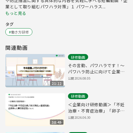
や防止措置に関する具体的な内容を気軽に学べる短編動画「企
業として取り組むパワハラ対策」１ パワーハラス...
もっと見る
タグ
#
働き方研修
関連動画
研修動画
その言動、パワハラです！～
パワハラ防止に向けて企業が
実施すべき対策～
公開
2026.08.05
21:22
研修動画
＜企業向け研修動画＞「不妊
治療・不育症治療」「卵子凍
結」の基礎知識と企業等の人
公開
2026.06.30
38:49
事労務管理について