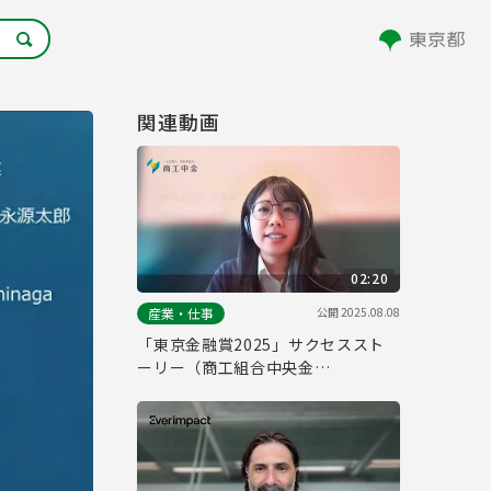
関連動画
02:20
公開
2025.08.08
産業・仕事
「東京金融賞2025」サクセススト
ーリー（商工組合中央金
庫）/"Tokyo Financial Award
2025" Success Story (The Shoko
Chukin Bank)