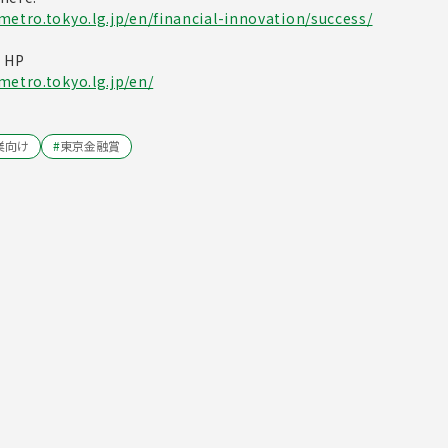
metro.tokyo.lg.jp/en/financial-innovation/success/
d HP
metro.tokyo.lg.jp/en/
業向け
#
東京金融賞