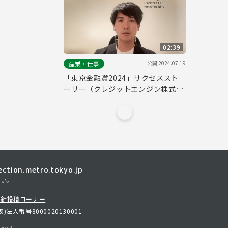
02:39
公開
2024.07.19
産業・仕事
「東京金融賞2024」サクセススト
ーリー（クレジットエンジン株式会
社）/"Tokyo Financial Award
2024" Success Story (Credit
Engine, Inc.)
tion.metro.tokyo.jp
さい。
方針
投稿コーナー
表)
法人番号8000020130001
erved.