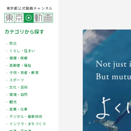
東京都公式動画チャンネル
カテゴリから探す
防災
くらし・住まい
健康・医療
高齢者・福祉
子供・若者・教育
スポーツ
文化・芸術
Play
環境・自然
観光
産業・仕事
デジタル・最新技術
インフラ・まちづくり
水道・下水道