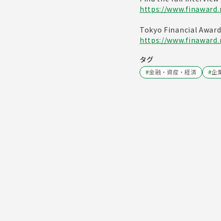
https://www.finaward.
Tokyo Financial Awar
https://www.finaward.
タグ
#
金融・資産・経済
#
企