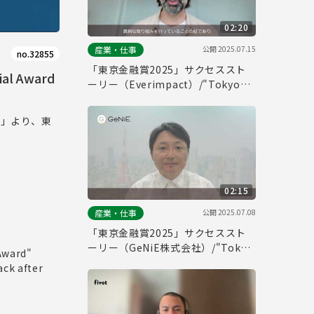
02:20
公開
2025.07.15
産業・仕事
no.32855
「東京金融賞2025」サクセススト
l Award
ーリー（Everimpact）/"Tokyo
Financial Award 2025" Success
Story (Everimpact)
.」より、東
02:15
公開
2025.07.08
産業・仕事
「東京金融賞2025」サクセススト
ーリー（GeNiE株式会社）/"Tokyo
 Award"
Financial Award 2025" Success
ack after
Story (GeNiE Inc.)