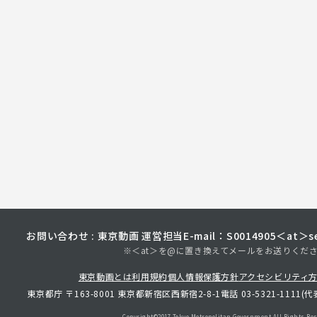
お問い合わせ : 東京動画 運営担当
E-mail：S0014905＜at＞sec
※＜at＞を@に置き換えてメールをお送りくだ
東京動画とは
利用規約
個人情報保護方針
アクセシビリティ
東京都庁 〒163-8001 東京都新宿区西新宿2-8-1
電話 03-5321-1111(代
Copyright©︎2017 Tokyo Metropolitan
Government.All Rights Res