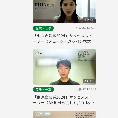
02:28
公開
2024.07.31
産業・仕事
「東京金融賞2024」サクセススト
ーリー（ヌビーン・ジャパン株式会
社）/"Tokyo Financial Award
2024" Success Story (Nuveen
Japan Co.)
02:31
公開
2024.07.19
産業・仕事
「東京金融賞2024」サクセススト
ーリー（ANRI株式会社）/"Tokyo
Financial Award 2024" Success
Story (ANRI, Inc.)