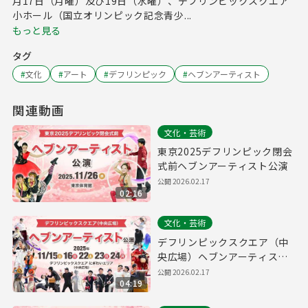
月17日（月曜）及び19日（水曜）、デフリンピックスクエア
小ホール（国立オリンピック記念青少...
もっと見る
タグ
#
文化
#
アート
#
デフリンピック
#
ヘブンアーティスト
関連動画
文化・芸術
東京2025デフリンピック閉会
式前ヘブンアーティスト公演
公開
2026.02.17
02:16
文化・芸術
デフリンピックスクエア（中
央広場）ヘブンアーティスト
公演
公開
2026.02.17
04:19