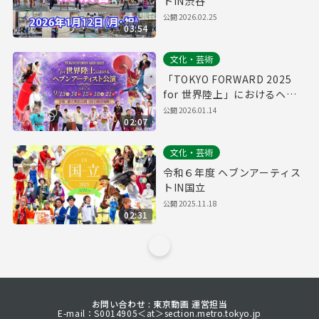
トIN渋谷
公開
2026.02.25
03:54
文化・芸術
「TOKYO FORWARD 2025
for 世界陸上」におけるヘブ
ンアーティスト公演
公開
2026.01.14
02:07
文化・芸術
令和６年度 ヘブンアーティス
トIN国立
公開
2025.11.18
02:31
お問い合わせ : 東京動画 運営担当
E-mail：S0014905＜at＞section.metro.tokyo.jp