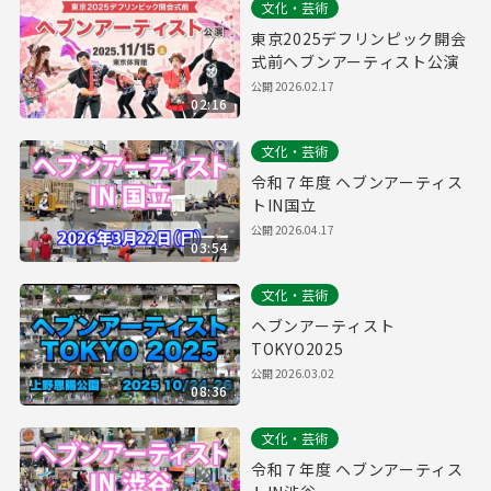
文化・芸術
東京2025デフリンピック開会
式前ヘブンアーティスト公演
公開
2026.02.17
02:16
文化・芸術
令和７年度 ヘブンアーティス
トIN国立
公開
2026.04.17
03:54
文化・芸術
ヘブンアーティスト
TOKYO2025
公開
2026.03.02
08:36
文化・芸術
令和７年度 ヘブンアーティス