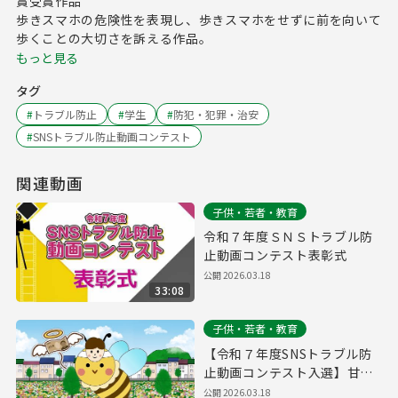
賞受賞作品
歩きスマホの危険性を表現し、歩きスマホをせずに前を向いて
歩くことの大切さを訴える作品。
もっと見る
タグ
#
トラブル防止
#
学生
#
防犯・犯罪・治安
#
SNSトラブル防止動画コンテスト
関連動画
子供・若者・教育
令和７年度ＳＮＳトラブル防
止動画コンテスト表彰式
公開
2026.03.18
33:08
子供・若者・教育
【令和７年度SNSトラブル防
止動画コンテスト入選】甘い
蜜には罠がある
公開
2026.03.18