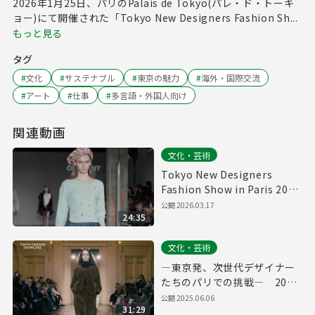
2026年1月25日、パリのPalais de Tokyo(パレ・ド・トーキ
ョー)にて開催された「Tokyo New Designers Fashion Sh...
もっと見る
タグ
#
文化
#
サステナブル
#
東京の魅力
#
海外・国際交流
#
アート
#
仕事
#
多言語・外国人向け
関連動画
文化・芸術
Tokyo New Designers
Fashion Show in Paris 2026
【フルランウェイ】- 東京都
公開
2026.03.17
24:35
若手デザイナーによるパリ・
ファッションショー
文化・芸術
―東京発、次世代デザイナー
たちのパリでの挑戦― 2025
ファッションショー in パリ
公開
2025.06.06
31:29
（フル）