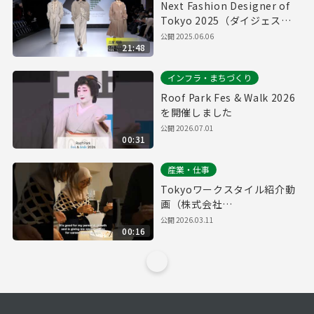
Next Fashion Designer of
Tokyo 2025（ダイジェス
ト）
公開
2025.06.06
21:48
インフラ・まちづくり
Roof Park Fes & Walk 2026
を開催しました
公開
2026.07.01
00:31
産業・仕事
Tokyoワークスタイル紹介動
画（株式会社
BeGoodJapan 15秒）
公開
2026.03.11
00:16