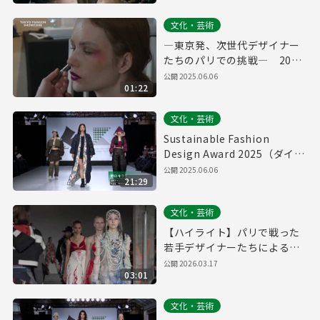
文化・芸術
―東京発、次世代デザイナー
たちのパリでの挑戦― 2025
ファッションショー in パリ
公開
2025.06.06
01:22
（ダイジェスト）
文化・芸術
Sustainable Fashion
Design Award 2025（ダイジ
ェスト）
公開
2025.06.06
21:29
文化・芸術
【ハイライト】パリで戦った
若手デザイナーたちによるシ
ョーの舞台裏｜Tokyo New
公開
2026.03.17
03:01
Designers Fashion Show in
Paris 2026
文化・芸術