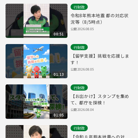
行財政
令和8年熊本地震 都の対応状
況等（8/5時点）
公開
2026.08.05
00:51
行財政
【留学支援】挑戦を応援しま
す！
公開
2026.08.05
01:13
行財政
【お出かけ】スタンプを集め
て、都庁を探検！
公開
2026.08.04
01:05
行財政
【令和８年熊本地震への対