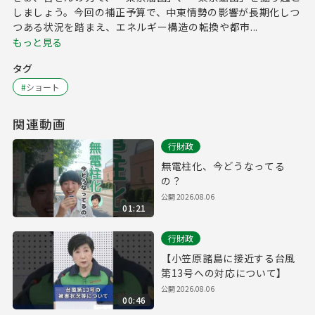
しましょう。今回の補正予算で、中東情勢の影響が長期化しつ
つある状況を踏まえ、エネルギー構造の転換や都市...
もっと見る
タグ
#
ショート
関連動画
行財政
無電柱化、今どうなってる
の？
公開
2026.08.06
01:21
行財政
【小笠原諸島に接近する台風
第13号への対応について】
公開
2026.08.06
00:46