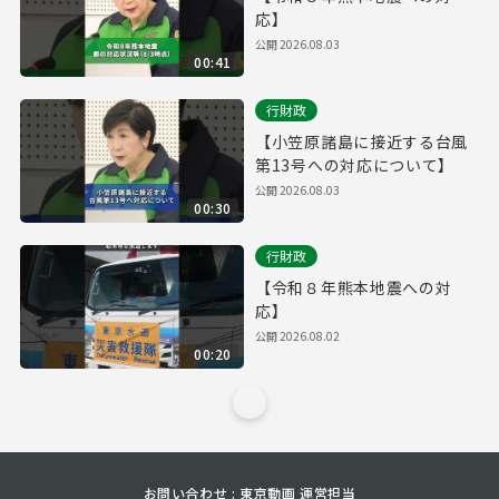
応】
公開
2026.08.03
00:41
行財政
【小笠原諸島に接近する台風
第13号への対応について】
公開
2026.08.03
00:30
行財政
【令和８年熊本地震への対
応】
公開
2026.08.02
00:20
お問い合わせ : 東京動画 運営担当