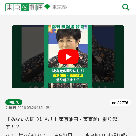
Play
行財政
no.82776
公開日 2026.05.29
435回再生
【あなたの周りにも！】東京油田・東京鉱山掘り起こ
す！？
さぁ、皆さんの力で、「東京油田」、「東京鉱山」を掘り起こ