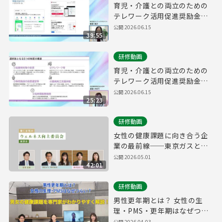
育児・介護との両立のための
テレワーク活用促進奨励金
研修動画②
公開
2026.06.15
39:55
研修動画
育児・介護との両立のための
テレワーク活用促進奨励金
研修動画①
公開
2026.06.15
25:23
研修動画
女性の健康課題に向き合う企
業の最前線──東京ガスと
SAKURUGが語る、社内制度
公開
2026.05.01
42:01
改革・意識醸成の実例座談会
研修動画
男性更年期とは？ 女性の生
理・PMS・更年期はなぜつら
い？男女の健康課題を専門家
公開
2026.04.03