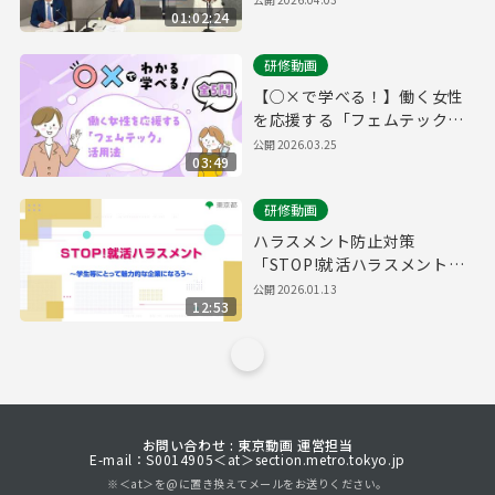
01:02:24
がわかりやすく解説！
研修動画
【○×で学べる！】働く女性
を応援する「フェムテック」
活用法
公開
2026.03.25
03:49
研修動画
ハラスメント防止対策
「STOP!就活ハラスメント～
学生等にとって魅力的な企業
公開
2026.01.13
12:53
になろう～」
お問い合わせ : 東京動画 運営担当
E-mail：S0014905＜at＞section.metro.tokyo.jp
※＜at＞を@に置き換えてメールをお送りください。