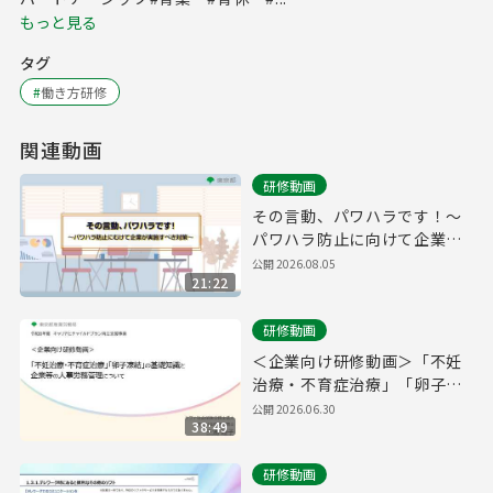
もっと見る
タグ
#
働き方研修
関連動画
研修動画
その言動、パワハラです！～
パワハラ防止に向けて企業が
実施すべき対策～
公開
2026.08.05
21:22
研修動画
＜企業向け研修動画＞「不妊
治療・不育症治療」「卵子凍
結」の基礎知識と企業等の人
公開
2026.06.30
38:49
事労務管理について
研修動画