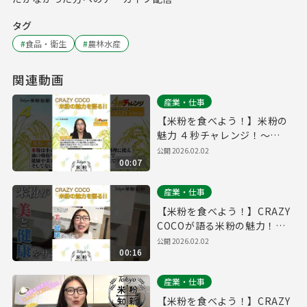
タグ
#
食品・衛生
#
農林水産
関連動画
産業・仕事
【米粉を食べよう！】米粉の
魅力 ４秒チャレンジ！～
Tokyo 米粉知新キャンペーン
公開
2026.02.02
00:07
産業・仕事
【米粉を食べよう！】CRAZY
COCOが語る米粉の魅力！～
Tokyo 米粉知新キャンペーン
公開
2026.02.02
00:16
産業・仕事
【米粉を食べよう！】CRAZY