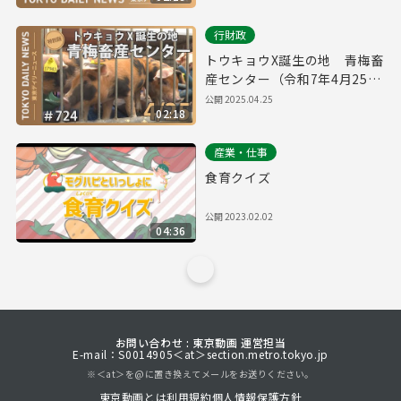
行財政
トウキョウX誕生の地 青梅畜
産センター（令和7年4月25日
東京デイリーニュース特別
公開
2025.04.25
02:18
版）
産業・仕事
食育クイズ
公開
2023.02.02
04:36
お問い合わせ : 東京動画 運営担当
E-mail：S0014905＜at＞section.metro.tokyo.jp
※＜at＞を@に置き換えてメールをお送りください。
東京動画とは
利用規約
個人情報保護方針