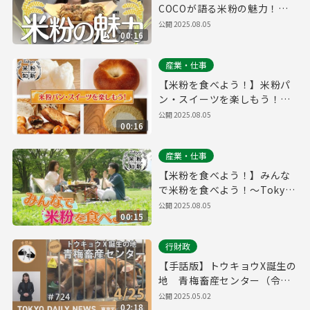
COCOが語る米粉の魅力！～
Tokyo 米粉知新キャンペーン
公開
2025.08.05
00:16
産業・仕事
【米粉を食べよう！】米粉パ
ン・スイーツを楽しもう！～
Tokyo 米粉知新キャンペーン
公開
2025.08.05
00:16
産業・仕事
【米粉を食べよう！】みんな
で米粉を食べよう！～Tokyo
米粉知新キャンペーン
公開
2025.08.05
00:15
行財政
【手話版】トウキョウX誕生の
地 青梅畜産センター（令和7
年4月25日 東京デイリーニュ
公開
2025.05.02
02:18
ース特別版）