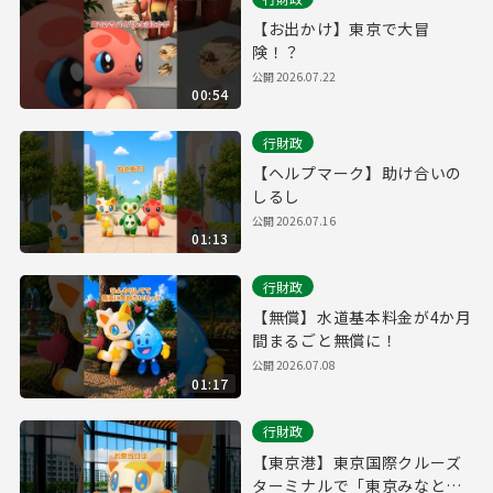
【お出かけ】東京で大冒
険！？
公開
2026.07.22
00:54
行財政
【ヘルプマーク】助け合いの
しるし
公開
2026.07.16
01:13
行財政
【無償】水道基本料金が4か月
間まるごと無償に！
公開
2026.07.08
01:17
行財政
【東京港】東京国際クルーズ
ターミナルで「東京みなと