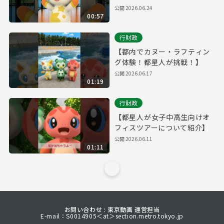
祭」を開催！
公開
2026.06.24
00:57
行財政
【都内でカヌー・ラフティン
グ体験！都星人が挑戦！】
公開
2026.06.17
01:19
行財政
【都星人が女子中高生向けオ
フィスツアーについて紹介】
公開
2026.06.11
01:11
お問い合わせ : 東京動画 運営担当
E-mail：S0014905＜at＞section.metro.tokyo.jp