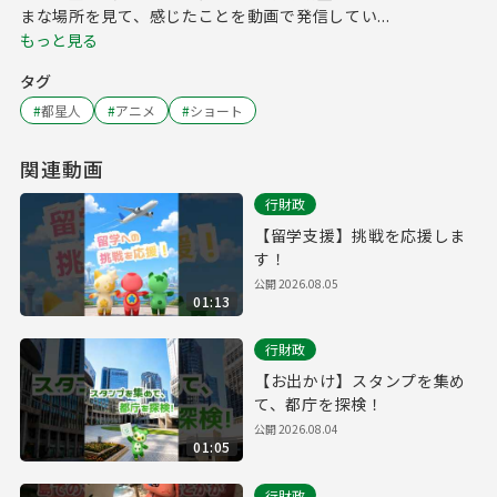
まな場所を見て、感じたことを動画で発信してい...
もっと見る
タグ
#
都星人
#
アニメ
#
ショート
関連動画
行財政
【留学支援】挑戦を応援しま
す！
公開
2026.08.05
01:13
行財政
【お出かけ】スタンプを集め
て、都庁を探検！
公開
2026.08.04
01:05
行財政