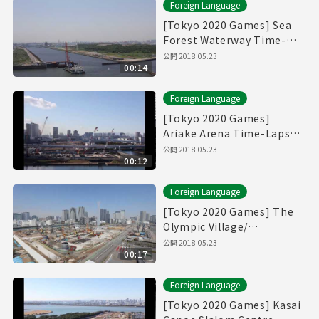
Foreign Language
[Tokyo 2020 Games] Sea
Forest Waterway Time-
Lapse Movie [海の森水上競
公開
2018.05.23
00:14
技場]
Foreign Language
[Tokyo 2020 Games]
Ariake Arena Time-Lapse
Movie [有明アリーナ]
公開
2018.05.23
00:12
Foreign Language
[Tokyo 2020 Games] The
Olympic Village/
Paralympic Village Time-
公開
2018.05.23
00:17
Lapse Movie [選手村]
Foreign Language
[Tokyo 2020 Games] Kasai