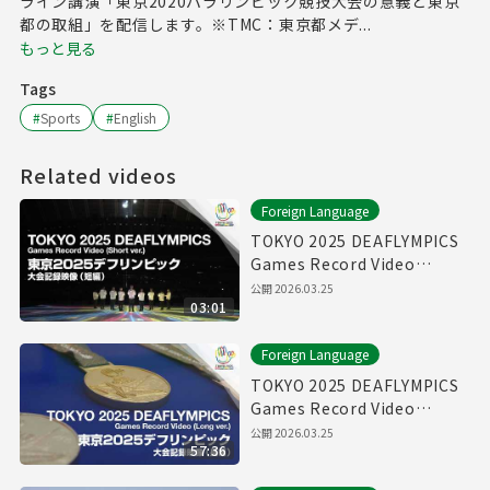
ライン講演「東京2020パラリンピック競技大会の意義と東京
都の取組」を配信します。※TMC：東京都メデ...
もっと見る
Tags
#
Sports
#
English
Related videos
Foreign Language
TOKYO 2025 DEAFLYMPICS
Games Record Video
（Short ver.）
公開
2026.03.25
03:01
Foreign Language
TOKYO 2025 DEAFLYMPICS
Games Record Video
（Long ver.）
公開
2026.03.25
57:36