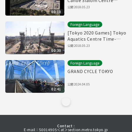
Canoe Slalom Centre
Time-Lapse Movie
公開
2018.05.23
00:10
Foreign Language
[Tokyo 2020 Games] Tokyo
Aquatics Centre Time-
Lapse Movie
公開
2018.05.23
00:30
Foreign Language
GRAND CYCLE TOKYO
公開
2024.04.05
02:41
Contact :
E-mail：S0014905＜at＞section.metro.tokyo.jp