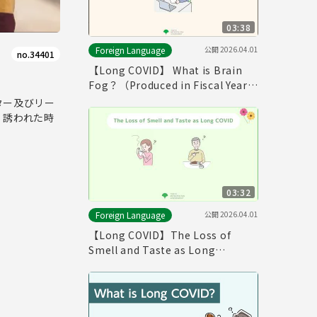
03:38
公開
2026.04.01
Foreign Language
no.34401
【Long COVID】 What is Brain
Fog？（Produced in Fiscal Year
2025）
ター及びリー
、誘われた時
03:32
公開
2026.04.01
Foreign Language
【Long COVID】The Loss of
Smell and Taste as Long
COVID（Produced in Fiscal Year
2025）