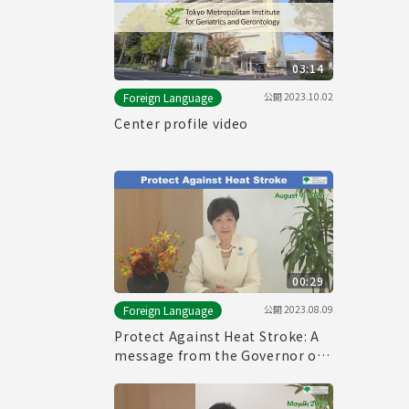
03:14
公開
2023.10.02
Foreign Language
Center profile video
00:29
公開
2023.08.09
Foreign Language
Protect Against Heat Stroke: A
message from the Governor of
Tokyo (August 9th, 2023)