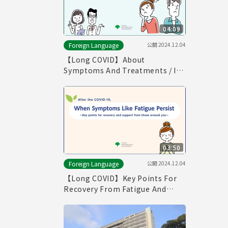
04:09
公開
2024.12.04
Foreign Language
【Long COVID】About
Symptoms And Treatments / If
You Think You Have Symptoms
of Long COVID （English）
03:50
公開
2024.12.04
Foreign Language
【Long COVID】Key Points For
Recovery From Fatigue And
Supports From Those Around
You (English)