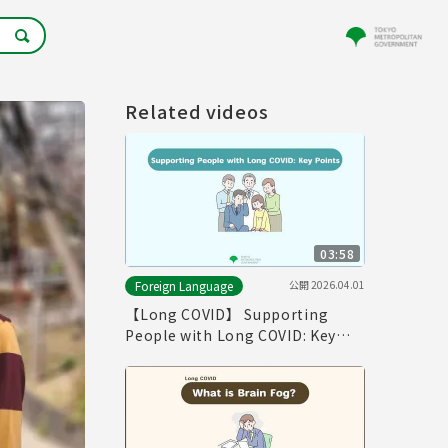
Related videos
03:58
公開
2026.04.01
Foreign Language
【Long COVID】 Supporting
People with Long COVID: Key
Point（Produced in Fiscal Year
2025）