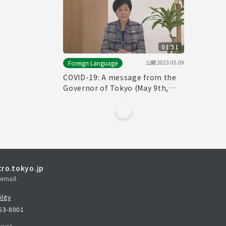
01:51
公開
2023.05.09
Foreign Language
COVID-19: A message from the
Governor of Tokyo (May 9th,
2023)
ro.tokyo.jp
email.
lity
163-8001
erved.