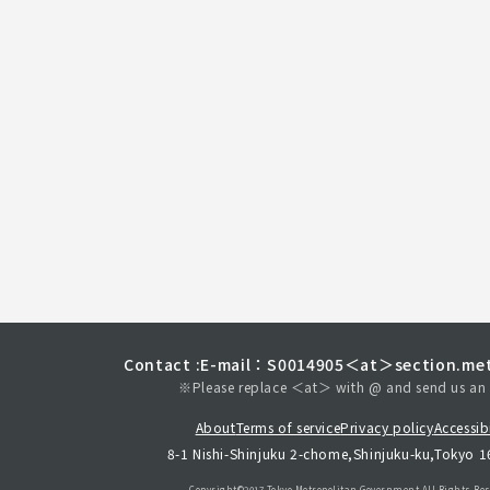
Contact :
E-mail：S0014905＜at＞section.met
※Please replace ＜at＞ with @ and send us an 
About
Terms of service
Privacy policy
Accessibi
8-1 Nishi-Shinjuku 2-chome,Shinjuku-ku,Tokyo 
Copyright©︎2017 Tokyo Metropolitan
Government.All Rights Res