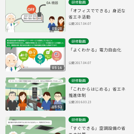
研修動画
「オフィスでできる」身近な
省エネ活動
公開
2017.04.07
05:28
研修動画
「よくわかる」電力自由化
公開
2017.04.07
05:16
研修動画
「これからはじめる」省エネ
推進体制
公開
2016.03.23
05:52
研修動画
「すぐできる」空調設備の省