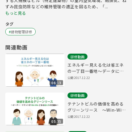
する大規模なビル（特定建築物）の室内空気環境、給排気、ね
ずみ昆虫防除などの維持管理の適正を図るため、「...
もっと見る
タグ
#
建物管理研修
関連動画
研修動画
エネルギー見える化は省エネ
の一丁目一番地～データによ
るコスト削減～
公開
2017.12.22
06:13
研修動画
テナントビルの価値を高める
グリーンリース ～Win-Win
の省エネ手法～
公開
2017.12.22
05:35