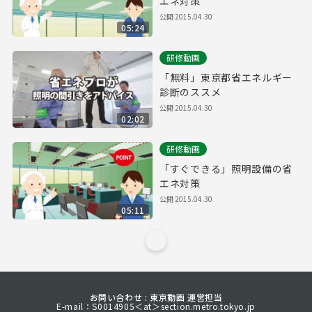
エネ対策
公開
2015.04.30
05:24
研修動画
「無料」東京都省エネルギー
診断のススメ
公開
2015.04.30
02:02
研修動画
「すぐできる」照明設備の省
エネ対策
公開
2015.04.30
05:11
お問い合わせ : 東京動画 運営担当
E-mail：S0014905＜at＞section.metro.tokyo.jp