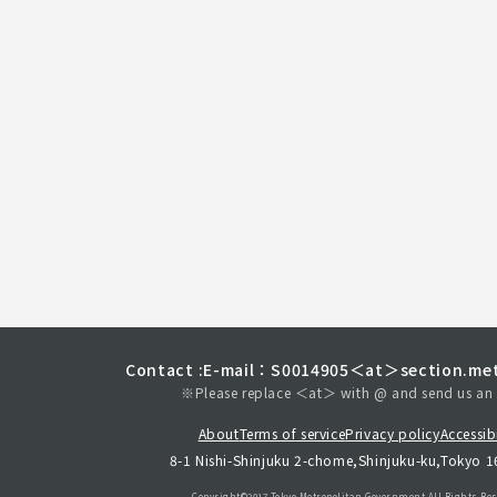
Contact :
E-mail：S0014905＜at＞section.met
※Please replace ＜at＞ with @ and send us an 
About
Terms of service
Privacy policy
Accessibi
8-1 Nishi-Shinjuku 2-chome,Shinjuku-ku,Tokyo 
Copyright©︎2017 Tokyo Metropolitan
Government.All Rights Res