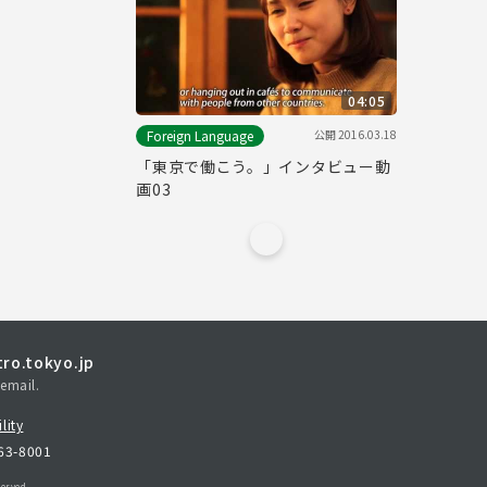
04:05
公開
2016.03.18
Foreign Language
「東京で働こう。」インタビュー動
画03
ro.tokyo.jp
email.
lity
163-8001
erved.