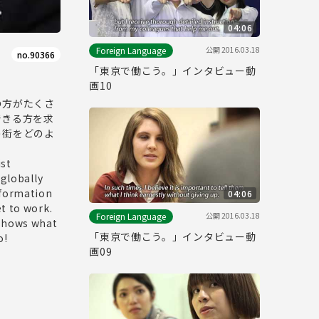
04:06
公開
2016.03.18
Foreign Language
no.90366
「東京で働こう。」インタビュー動
画10
の方がたくさ
できる方を求
う街をどのよ
ist
 globally
nformation
04:06
t to work.
公開
2016.03.18
Foreign Language
 shows what
「東京で働こう。」インタビュー動
o!
画09