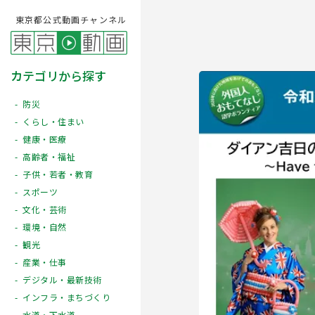
東京都公式動画チャンネル
カテゴリから探す
防災
くらし・住まい
健康・医療
高齢者・福祉
子供・若者・教育
スポーツ
文化・芸術
Play
環境・自然
観光
産業・仕事
デジタル・最新技術
インフラ・まちづくり
水道・下水道