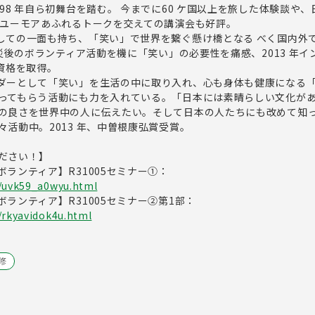
98 年自ら初舞台を踏む。 今までに60 ケ国以上を旅した体験談や
 ユーモアあふれるトークを交えての講演会も好評。
しての一面も持ち、「笑い」で世界を繋ぐ懸け橋となる べく国内外
震災後のボランティア活動を機に「笑い」の必要性を痛感、2013 年
資格を取得。
ダーとして「笑い」を生活の中に取り入れ、心も身体も健康になる
ってもらう活動にも力を入れている。「日本には素晴らしい文化が
の良さを世界中の人に伝えたい。そして日本の人たちにも改めて知
活動中。2013 年、中曽根康弘賞受賞。
ださい！】
ランティア】R31005セミナー①：
p/uvk59_a0wyu.html
ランティア】R31005セミナー②第1部：
/rkyavidok4u.html
修