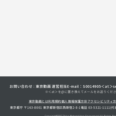
お問い合わせ : 東京動画 運営担当
E-mail：S0014905＜at＞sec
※＜at＞を@に置き換えてメールをお送りくだ
東京動画とは
利用規約
個人情報保護方針
アクセシビリティ
東京都庁 〒163-8001 東京都新宿区西新宿2-8-1
電話 03-5321-1111(代
Copyright©︎2017 Tokyo Metropolitan
Government.All Rights Res