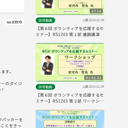
37:10
公開
2024.01.09
研修動画
no.03975
【第６回 ボランティアを応援するセ
ミナー】R51203 第１部 基調講演
します。
01:01:22
ナーのダイジ
公開
2024.01.09
研修動画
い！
【第６回 ボランティアを応援するセ
ミナー】R51203 第２部 ワークショ
ップ
クパッカーを
たことをきっ