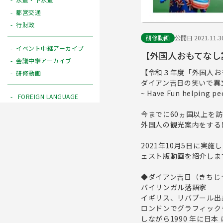
都営交通
行財政
研修動画
公開日 2021.11.3
イベント中継アーカイブ
【外国人おもてなし語
会議中継アーカイブ
【令和３年度「外国人お
研修動画
ダイアン吉日の笑いで異
~ Have Fun helping pe
FOREIGN LANGUAGE
今までに60ヵ国以上を
外国人の観光案内をする
2021年10月5日に
ェスト版動画を紹介しま
◆ダイアン吉日（きちじ
バイリンガル落語家
イギリス、リバプール出
ロンドンでグラフィック
しながら1990 年に日