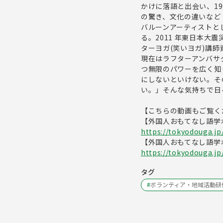
かけに落語と出会い、19
の驚き、文化の違いなど
バルーンアーティストと
る。2011 年東日本大
ターヨガ(笑いヨガ)講師
現在はラフターアンバサ
つ無限のパワーを広く知
にしないといけない。そ
い。」そんな気持ちで日々
【こちらの動画もご覧く
【外国人おもてなし語学ボ
https://tokyodouga.j
【外国人おもてなし語学ボ
https://tokyodouga.jp
タグ
#
ボランティア・地域活動研