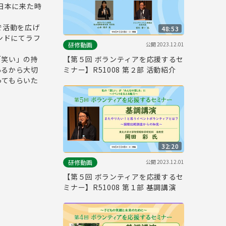
、日本に来た時
で活動を広げ
48:53
インドにてラフ
公開
2023.12.01
研修動画
「笑い」の持
【第５回 ボランティアを応援するセ
あるから大切
ミナー】R51008 第２部 活動紹介
ってもらいた
32:20
公開
2023.12.01
研修動画
【第５回 ボランティアを応援するセ
ミナー】R51008 第１部 基調講演