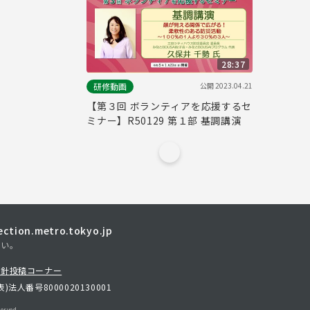
28:37
公開
2023.04.21
研修動画
【第３回 ボランティアを応援するセ
ミナー】R50129 第１部 基調講演
tion.metro.tokyo.jp
さい。
方針
投稿コーナー
表)
法人番号8000020130001
erved.