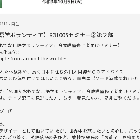
0
211回再生
学ボランティア】R31005セミナー②第２部
もてなし語学ボランティア」育成講座修了者向けセミナー】
文化交流！
ople from around the world ~
訪れた体験談や、長く日本に住む外国人目線からのアドバイス、
際にぜひ気を付けてほしいこと等々、面白エピソード満載でお届け
実施した「外国人おもてなし語学ボランティア」育成講座修了者向けセミ
す。ライブ配信を見逃した方、もう一度見たい方、是非ご覧くださ
つ）氏
身。
デザイナーとして働いてい たが、世界中を旅したいと決心し、バッ
本 にたどり着く。英語落語の先駆者、故桂枝雀氏の「お茶子」を務め