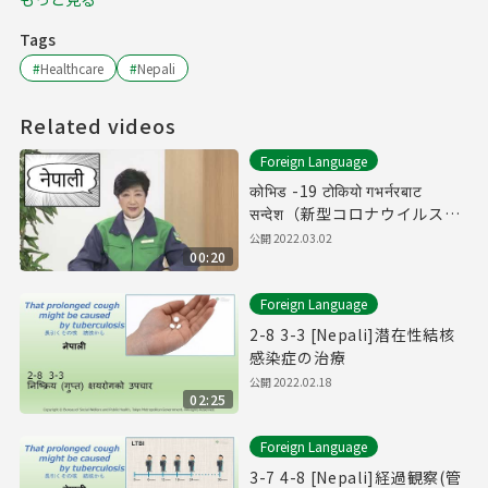
Tags
#
Healthcare
#
Nepali
Related videos
Foreign Language
कोभिड -19 टोकियो गभर्नरबाट
सन्देश（新型コロナウイルスに
関する知事メッセージ（ネパ
公開
2022.03.02
00:20
ール語編））
Foreign Language
2-8 3-3 [Nepali]潜在性結核
感染症の治療
公開
2022.02.18
02:25
Foreign Language
3-7 4-8 [Nepali]経過観察(管