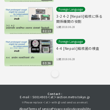
Foreign Language
3-2 4-2 [Nepali]結核に係る
関係機関の役割
公開
2018.06.28
02:13
Foreign Language
4-4 [Nepali]結核菌の検査
公開
2018.06.28
03:36
Contact :
E-mail：S0014905＜at＞section.metro.tokyo.jp
※Please replace ＜at＞ with @ and send us an email.
About
Terms of service
Privacy policy
Accessibility