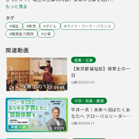
もっと見る
タグ
#
福祉
#
教育
#
子ども
#
ライフ・ワーク・バランス
#
職業能力開発
#
仕事
関連動画
産業・仕事
【東京都福祉局】保育士の一
日
公開
2026.03.05
09:09
子供・若者・教育
平井一夫｜未来へ羽ばたくあ
なたへ グローバルリーダーイ
ンタビュー
公開
2026.04.17
05:39