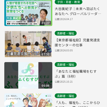
子供・若者・教育
大谷美紀子｜未来へ羽ばたく
あなたへ グローバルリーダー
インタビュー
公開
2026.04.17
05:27
高齢者・福祉
【東京都福祉局】児童発達支
援センターの仕事
公開
2026.03.05
07:52
高齢者・福祉
「あなたと福祉職場をむす
ぶ」篇（6秒）
公開
2025.10.21
00:06
高齢者・福祉
「人も、福祉も、ここからひ