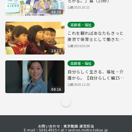
ろがる。」篇（15秒）
公開
2025.10.21
00:15
高齢者・福祉
これを観ればあなたもきっと
東京で保育士として働きたく
なる！
公開
2016.03.04
10:12
高齢者・福祉
自分らしく生きる、福祉・介
護から。【自分らしく編15秒
_縦ver.】
公開
2024.12.20
00:16
お問い合わせ : 東京動画 運営担当
E-mail：S0014905＜at＞section.metro.tokyo.jp