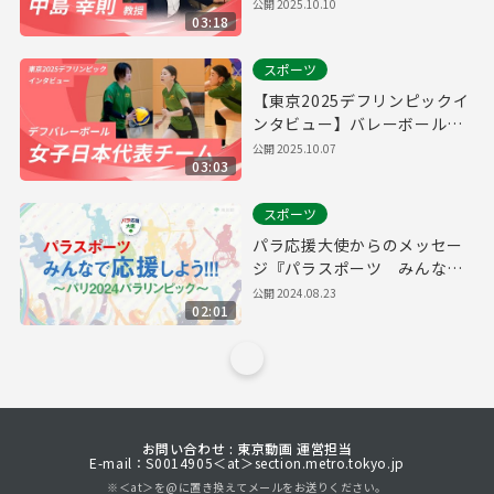
員・全日本ろうあ連盟医科学
公開
2025.10.10
03:18
委員 中島幸則教授
スポーツ
【東京2025デフリンピックイ
ンタビュー】バレーボール女
子日本代表チーム
公開
2025.10.07
03:03
スポーツ
パラ応援大使からのメッセー
ジ『パラスポーツ みんなで
応援しよう～パリ2024パラリ
公開
2024.08.23
02:01
ンピック～』
お問い合わせ : 東京動画 運営担当
E-mail：S0014905＜at＞section.metro.tokyo.jp
※＜at＞を@に置き換えてメールをお送りください。