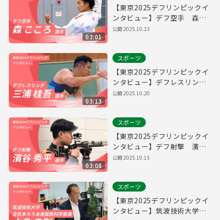
【東京2025デフリンピックイ
ンタビュー】デフ空手 森こ
ころ選手
公開
2025.10.23
03:01
スポーツ
【東京2025デフリンピックイ
ンタビュー】デフレスリン
グ 三浦桂吾選手
公開
2025.10.20
03:13
スポーツ
【東京2025デフリンピックイ
ンタビュー】デフ射撃 濱谷
秀平選手
公開
2025.10.15
03:08
スポーツ
【東京2025デフリンピックイ
ンタビュー】筑波技術大学教