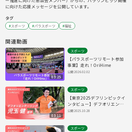
ー推進に向けた懇談会メンバー）からの、パラリンピック開催
に向けた応援メッセージを公開しています。
タグ
#
スポーツ
#
パラスポーツ
#
福祉
関連動画
スポーツ
【パラスポーツリモート参加
事業】走れ！OriHime
公開
2026.02.02
03:25
スポーツ
【東京2025デフリンピックイ
ンタビュー】デフオリエンテ
ーリング 児玉健選手
公開
2025.10.28
03:11
スポーツ