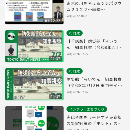
東京の川を考えるシンポジウ
ム２０２２～前編～
公開
2022.10.28
01:22:22
行財政
【手話版】防災船「らいで
ん」知事視察（令和8年7月2
日 東京デイリーニュース
公開
2026.07.22
01:37
No.856）
行財政
防災船「らいでん」知事視察
（令和8年7月2日 東京デイリ
ーニュース No.856）
公開
2026.07.02
01:37
インフラ・まちづくり
実は全国をリードする東京都
の災害対策の「ホント」のこ
と（縦）
公開
2025.07.01