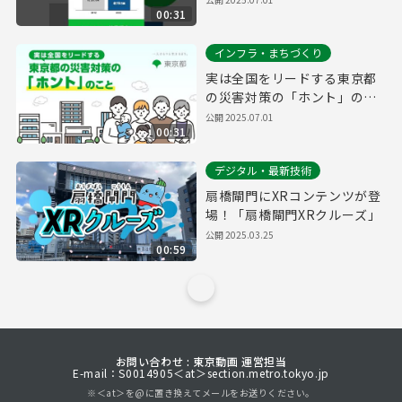
00:31
インフラ・まちづくり
実は全国をリードする東京都
の災害対策の「ホント」のこ
と
公開
2025.07.01
00:31
デジタル・最新技術
扇橋閘門にXRコンテンツが登
場！「扇橋閘門XRクルーズ」
公開
2025.03.25
00:59
お問い合わせ : 東京動画 運営担当
E-mail：S0014905＜at＞section.metro.tokyo.jp
※＜at＞を@に置き換えてメールをお送りください。