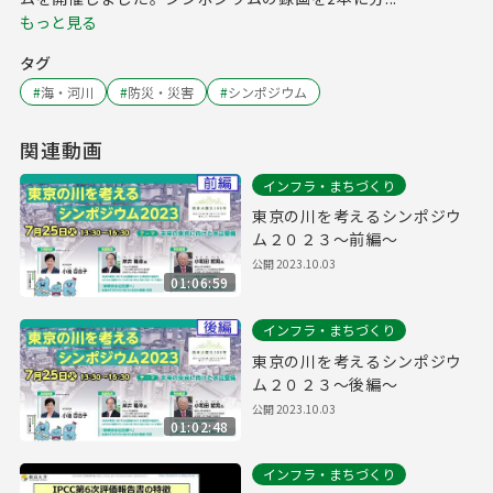
もっと見る
タグ
#
海・河川
#
防災・災害
#
シンポジウム
関連動画
インフラ・まちづくり
東京の川を考えるシンポジウ
ム２０２３～前編～
公開
2023.10.03
01:06:59
インフラ・まちづくり
東京の川を考えるシンポジウ
ム２０２３～後編～
公開
2023.10.03
01:02:48
インフラ・まちづくり