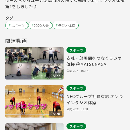
ターのちかっぱーと昭島市内の様々な場所で楽しくラジオ体操
第1をしました♪
タグ
#
スポーツ
#
2020大会
#
ラジオ体操
関連動画
スポーツ
支社・部署間をつなぐラジオ
体操 ＠MATSUNAGA
公開
2021.10.15
03:22
スポーツ
NECグループ社員有志 オンラ
インラジオ体操
公開
2021.03.31
03:28
スポーツ