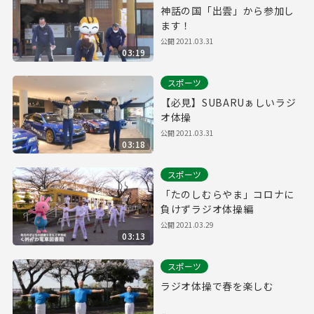
神話の国「出雲」から参加し
ます！
公開
2021.03.31
03:19
スポーツ
【必見】SUBARUぁしいラジ
オ体操
公開
2021.03.31
03:18
スポーツ
「たのしむらやま」コロナに
負けずラジオ体操編
公開
2021.03.29
03:13
スポーツ
ラジオ体操で春を楽しむ