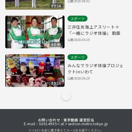
公開
2020.09.02
03:16
スポーツ
三井住友海上アスリート×
「一緒にラジオ体操」 動画
公開
2020.06.19
03:40
スポーツ
みんなでラジオ体操プロジェ
クトinいわて
公開
2020.06.19
03:11
お問い合わせ : 東京動画 運営担当
E-mail：S0014905＜at＞section.metro.tokyo.jp
※＜at＞を@に置き換えてメールをお送りください。