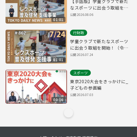
【手話版】学童クラブで新た
なスポーツに出会う取組を開
始！（令和8年7月24日 東京デ
公開
2026.08.06
01:01
イリーニュース No.862）
行財政
学童クラブで新たなスポーツ
に出会う取組を開始！（令和8
年7月24日 東京デイリーニュ
公開
2026.07.24
01:01
ース No.862）
スポーツ
東京2020大会をきっかけに_
子どもの参画編
公開
2026.07.03
00:16