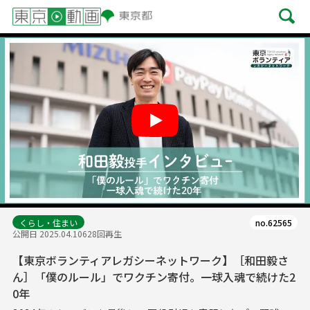
Play
くらし・住まい
no.62565
公開日 2025.04.10
628回再生
【東京ボランティアレガシーネットワーク】［和田毅さ
ん］「僕のルール」でワクチン寄付。一球入魂で続けた2
0年