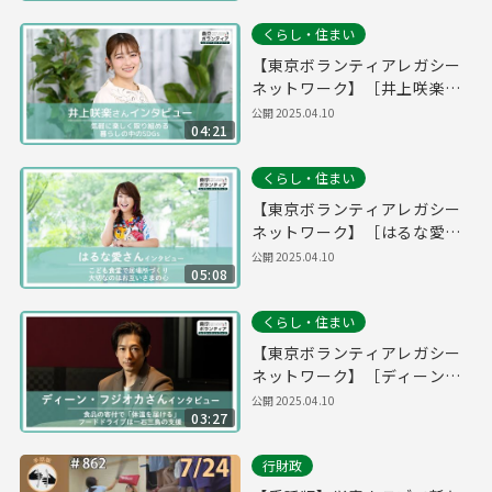
とがしたい」
くらし・住まい
【東京ボランティアレガシー
ネットワーク】［井上咲楽さ
ん］気軽に楽しく取り組め
公開
2025.04.10
04:21
る、暮らしの中のSDGs
くらし・住まい
【東京ボランティアレガシー
ネットワーク】［はるな愛さ
ん］こども食堂で居場所づく
公開
2025.04.10
05:08
り。大切なのはお互いさまの
心
くらし・住まい
【東京ボランティアレガシー
ネットワーク】［ディーン・
フジオカさん］食品の寄付で
公開
2025.04.10
03:27
「体温を届ける」。フードド
ライブは“一石三鳥”の支援
行財政