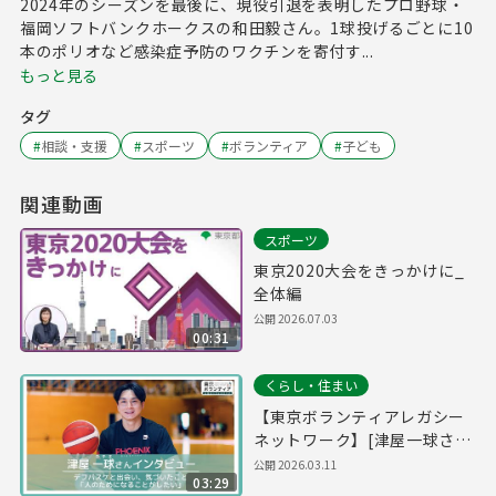
2024年のシーズンを最後に、現役引退を表明したプロ野球・
福岡ソフトバンクホークスの和田毅さん。1球投げるごとに10
本のポリオなど感染症予防のワクチンを寄付す...
もっと見る
タグ
#
相談・支援
#
スポーツ
#
ボランティア
#
子ども
関連動画
スポーツ
東京2020大会をきっかけに_
全体編
公開
2026.07.03
00:31
くらし・住まい
【東京ボランティアレガシー
ネットワーク】[津屋一球さ
ん]デフバスケと出会い、気づ
公開
2026.03.11
03:29
いたこと 「人のためになるこ