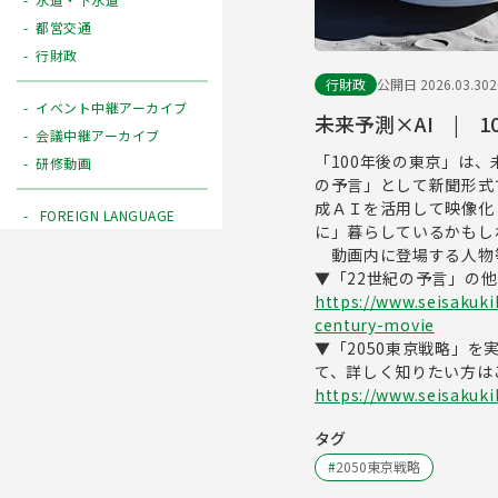
都営交通
行財政
行財政
公開日 2026.03.30
イベント中継アーカイブ
未来予測×AI | 
会議中継アーカイブ
「100年後の東京」は
研修動画
の予言」として新聞形式
成ＡＩを活用して映像化
FOREIGN LANGUAGE
に」暮らしているかもし
動画内に登場する人物
▼「22世紀の予言」の
https://www.seisakuki
century-movie
▼「2050東京戦略」を
て、詳しく知りたい方は
https://www.seisakuki
タグ
#
2050東京戦略