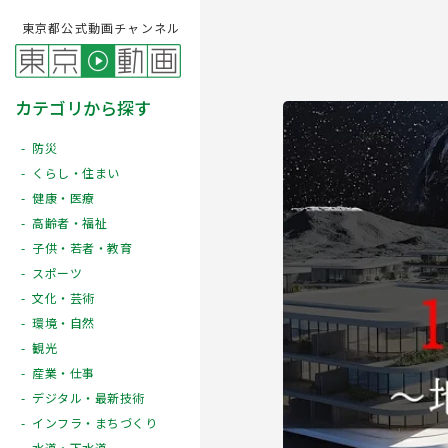
東京都公式動画チャンネル
カテゴリから探す
防災
くらし・住まい
健康・医療
高齢者・福祉
子供・若者・教育
スポーツ
文化・芸術
Play
環境・自然
観光
産業・仕事
デジタル・最新技術
インフラ・まちづくり
水道・下水道