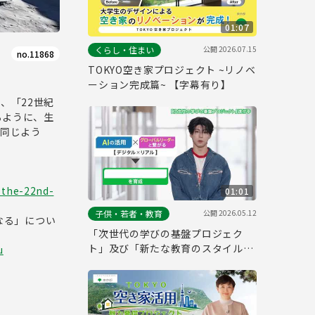
01:07
公開
2026.07.15
くらし・住まい
no.11868
TOKYO空き家プロジェクト ~リノベ
ーション完成篇~ 【字幕有り】
、「22世紀
るように、生
と同じよう
-the-22nd-
01:01
公開
2026.05.12
子供・若者・教育
なる」につい
「次世代の学びの基盤プロジェク
ト」及び「新たな教育のスタイル」
u
の実施校（仮称）PR