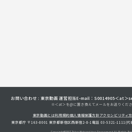
お問い合わせ : 東京動画 運営担当
E-mail：S0014905＜at＞sec
※＜at＞を@に置き換えてメールをお送りくだ
東京動画とは
利用規約
個人情報保護方針
アクセシビリティ
東京都庁 〒163-8001 東京都新宿区西新宿2-8-1
電話 03-5321-1111(代
Copyright©︎2017 Tokyo Metropolitan
Government.All Rights Res