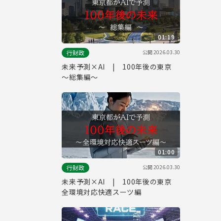
01:19
公開
2026.03.30
行財政
未来予測×AI | 100年後の東京
～総集編～
01:00
公開
2026.03.30
行財政
未来予測×AI | 100年後の東京
全環境対応快適スーツ編