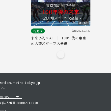
01:01
公開
2026.03.30
行財政
未来予測×AI | 100年後の東京
超人類スポーツ大会編
tion.metro.tokyo.jp
さい。
方針
投稿コーナー
表)
法人番号8000020130001
erved.