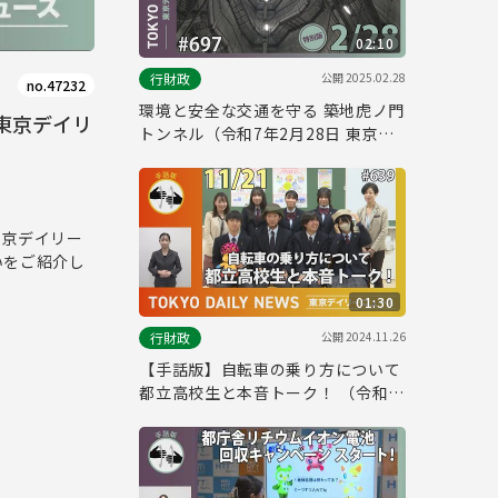
02:10
公開
2025.02.28
行財政
no.47232
環境と安全な交通を守る 築地虎ノ門
東京デイリ
トンネル（令和7年2月28日 東京デ
イリーニュース特別版）
東京デイリー
いをご紹介し
01:30
公開
2024.11.26
行財政
【手話版】自転車の乗り方について
都立高校生と本音トーク！ （令和6
年11月21日 東京デイリーニュース
No.639）