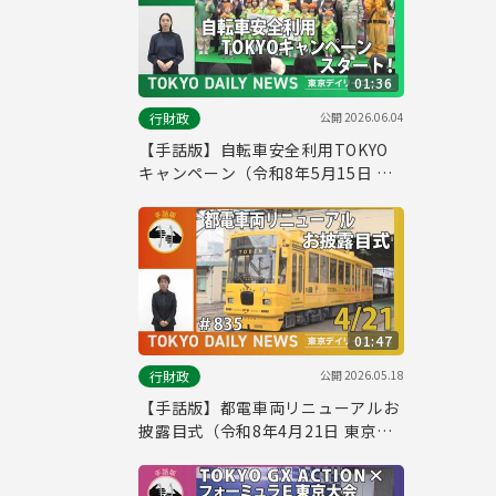
01:36
公開
2026.06.04
行財政
【手話版】自転車安全利用TOKYO
キャンペーン（令和8年5月15日 東
京デイリーニュース No.840）
01:47
公開
2026.05.18
行財政
【手話版】都電車両リニューアルお
披露目式（令和8年4月21日 東京デ
イリーニュース No.835）