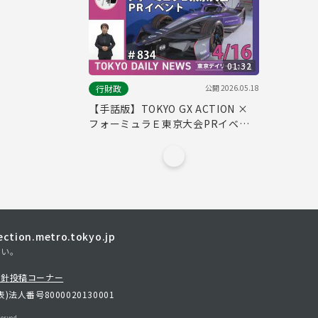
01:32
公開
2026.05.18
行財政
【手話版】TOKYO GX ACTION ×
フォーミュラＥ東京大会PRイベン
ト （令和8年4月16日 東京デイリー
ニュース No.834）
tion.metro.tokyo.jp
さい。
方針
投稿コーナー
表)
法人番号8000020130001
erved.