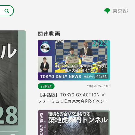
関連動画
01:28
公開
2025.03.07
行財政
【手話版】TOKYO GX ACTION ×
フォーミュラE東京大会PRイベント
（令和7年2月25日 東京デイリーニ
ュース No.694）