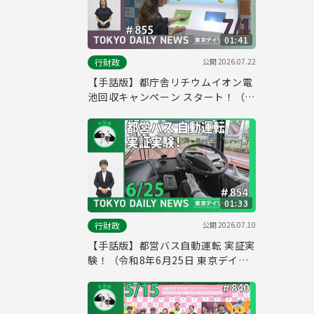
01:41
公開
2026.07.22
行財政
【手話版】都庁舎リチウムイオン電
池回収キャンペーン スタート！（令
和8年7月1日 東京デイリーニュース
No.855）
01:33
公開
2026.07.10
行財政
【手話版】都営バス自動運転 実証実
験！（令和8年6月25日 東京デイリ
ーニュース No.854）