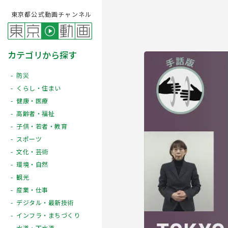
東京都公式動画チャンネル
カテゴリから探す
防災
くらし・住まい
健康・医療
高齢者・福祉
子供・若者・教育
スポーツ
文化・芸術
Play
環境・自然
観光
産業・仕事
デジタル・最新技術
インフラ・まちづくり
水道・下水道