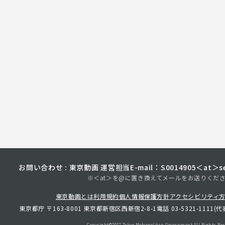
お問い合わせ : 東京動画 運営担当
E-mail：S0014905＜at＞sec
※＜at＞を@に置き換えてメールをお送りくだ
東京動画とは
利用規約
個人情報保護方針
アクセシビリティ
東京都庁 〒163-8001 東京都新宿区西新宿2-8-1
電話 03-5321-1111(代
Copyright©︎2017 Tokyo Metropolitan
Government.All Rights Res