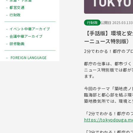
都営交通
行財政
行財政
公開日 2025.03.13
イベント中継アーカイブ
【手話版】環境と安
会議中継アーカイブ
ーニュース特別版）
研修動画
2分でわかる！都庁のプ
FOREIGN LANGUAGE
都庁の仕事は、都市づく
ニュース特別版では都が
ます。
今回のテーマ「築地虎ノ
臨海部と都心部を結ぶ環
築地換気所では、環境と
「2分でわかる！都庁の
https://tokyodouga.me
「2分でわかる！都庁の