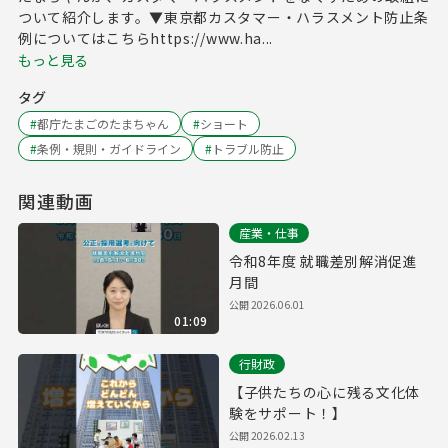
ついて紹介します。▼東京都カスタマー・ハラスメント防止条
例についてはこちらhttps://www.ha...
もっと見る
タグ
#
都庁たまごのたまちゃん
#
ショート
#
条例・規則・ガイドライン
#
トラブル防止
関連動画
産業・仕事
令和8年度 就職差別解消促進
月間
公開
2026.06.01
01:09
行財政
【子供たちの心に残る文化体
験をサポート！】
公開
2026.02.13