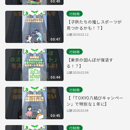
00:49
行財政
【子供たちの推しスポーツが
見つかるかも！？】
公開
2026.02.12
00:47
行財政
【東京の田んぼが復活す
る！？】
公開
2026.02.06
00:44
行財政
【「TOKYO八結びキャンペー
ン」で特別な１年に】
公開
2026.02.04
00:45
行財政