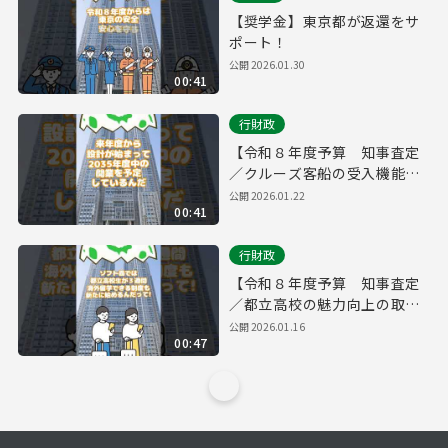
【奨学金】東京都が返還をサ
ポート！
公開
2026.01.30
00:41
行財政
【令和８年度予算 知事査定
／クルーズ客船の受入機能を
強化】
公開
2026.01.22
00:41
行財政
【令和８年度予算 知事査定
／都立高校の魅力向上の取
組】
公開
2026.01.16
00:47