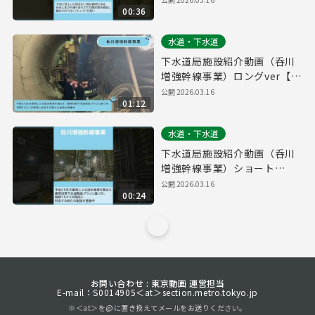
00:36
水道・下水道
下水道局施設紹介動画（呑川
増強幹線事業）ロングver【東
京都下水道局】
公開
2026.03.16
01:12
水道・下水道
下水道局施設紹介動画（呑川
増強幹線事業）ショート
ver【東京都下水道局】
公開
2026.03.16
00:24
お問い合わせ : 東京動画 運営担当
E-mail：S0014905＜at＞section.metro.tokyo.jp
※＜at＞を@に置き換えてメールをお送りください。