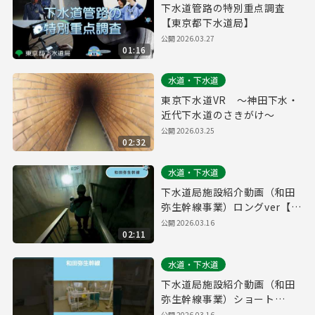
下水道管路の特別重点調査
【東京都下水道局】
公開
2026.03.27
01:16
水道・下水道
東京下水道VR ～神田下水・
近代下水道のさきがけ～
公開
2026.03.25
02:32
水道・下水道
下水道局施設紹介動画（和田
弥生幹線事業）ロングver【東
京都下水道局】
公開
2026.03.16
02:11
水道・下水道
下水道局施設紹介動画（和田
弥生幹線事業）ショート
ver【東京都下水道局】
公開
2026.03.16