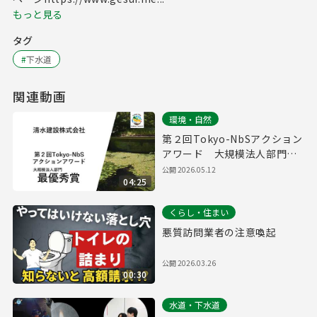
もっと見る
タグ
#
下水道
関連動画
環境・自然
第２回Tokyo-NbSアクション
アワード 大規模法人部門
最優秀賞取組紹介（清水建設
公開
2026.05.12
04:25
株式会社）
くらし・住まい
悪質訪問業者の注意喚起
公開
2026.03.26
00:30
水道・下水道