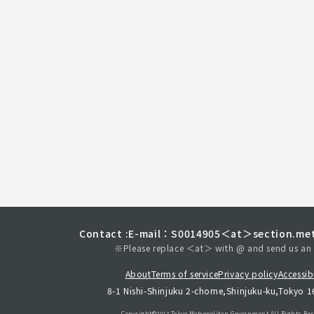
Contact :
E-mail：S0014905＜at＞section.met
※Please replace ＜at＞ with @ and send us an 
About
Terms of service
Privacy policy
Accessibi
8-1 Nishi-Shinjuku 2-chome,Shinjuku-ku,Tokyo 
Copyright©︎2017 Tokyo Metropolitan
Government.All Rights Res