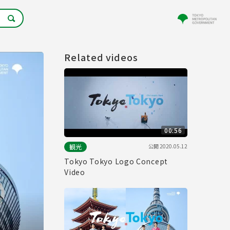
Related videos
00:56
公開
2020.05.12
観光
Tokyo Tokyo Logo Concept
Video