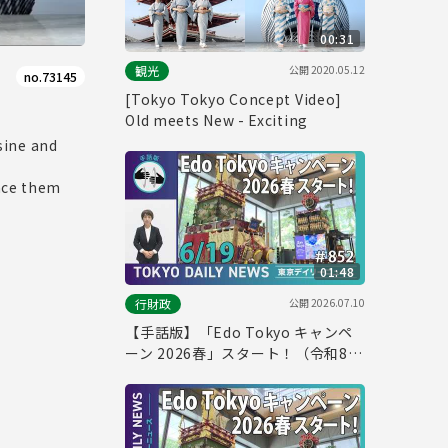
00:31
公開
2020.05.12
観光
no.73145
[Tokyo Tokyo Concept Video]
Old meets New - Exciting
isine and
ence them
01:48
公開
2026.07.10
行財政
【手話版】「Edo Tokyo キャンペ
ーン 2026春」スタート！（令和8年
6月17日 東京デイリーニュース
No.852）