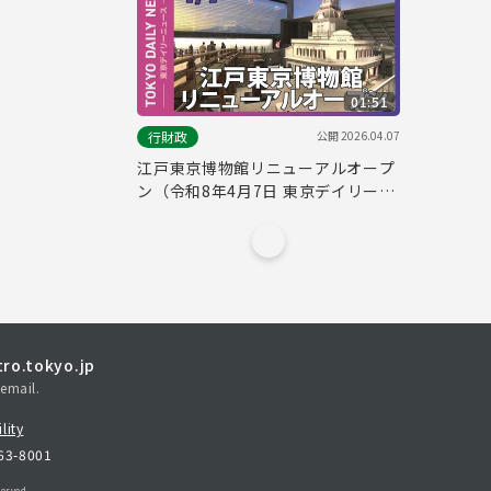
01:51
公開
2026.04.07
行財政
江戸東京博物館リニューアルオープ
ン（令和8年4月7日 東京デイリーニ
ュース No.832）
ro.tokyo.jp
email.
lity
163-8001
erved.