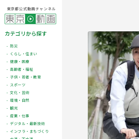
東京都公式動画チャンネル
カテゴリから探す
防災
くらし・住まい
健康・医療
高齢者・福祉
子供・若者・教育
スポーツ
文化・芸術
Play
環境・自然
観光
産業・仕事
デジタル・最新技術
インフラ・まちづくり
水道・下水道