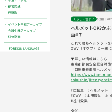
都営交通
行財政
くらし・住まい
公開日 2024
イベント中継アーカイブ
ヘルメットOK?かぶ
会議中継アーカイブ
画#７
研修動画
これで君もヘルメットを
OWV（オウブ）と一緒
FOREIGN LANGUAGE
▼詳しい情報はこちら
東京都都民安全総合対策
「自転車乗車用ヘルメッ
https://www.tomin-anz
sokushin/jitensyahel
#自転車 #ヘルメット
#OWV #本田康祐 #
#谷川愛梨
タグ