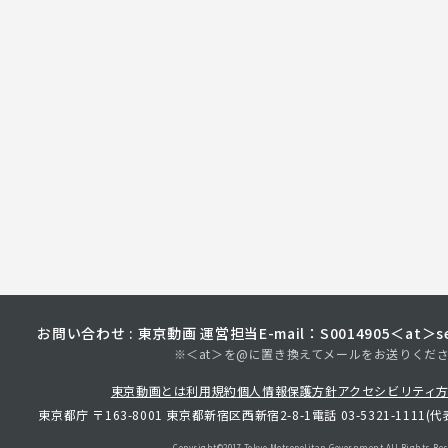
お問い合わせ : 東京動画 運営担当
E-mail：S0014905＜at＞sec
※＜at＞を@に置き換えてメールをお送りくだ
東京動画とは
利用規約
個人情報保護方針
アクセシビリティ
東京都庁 〒163-8001 東京都新宿区西新宿2-8-1
電話 03-5321-1111(代
Copyright©︎2017 Tokyo Metropolitan
Government.All Rights Res