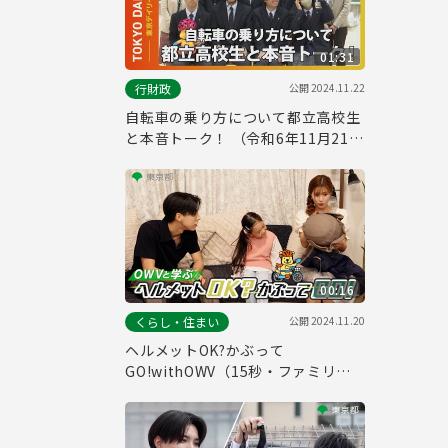
01:31
公開
2024.11.22
行財政
自転車の乗り方について都立高校生
と本音トーク！ （令和6年11月21日
東京デイリーニュース No.639）
00:16
公開
2024.11.20
くらし・住まい
ヘルメットOK?かぶって
GO!withOWV（15秒・ファミリー
編）自転車ヘルメット着用促進動画
#９