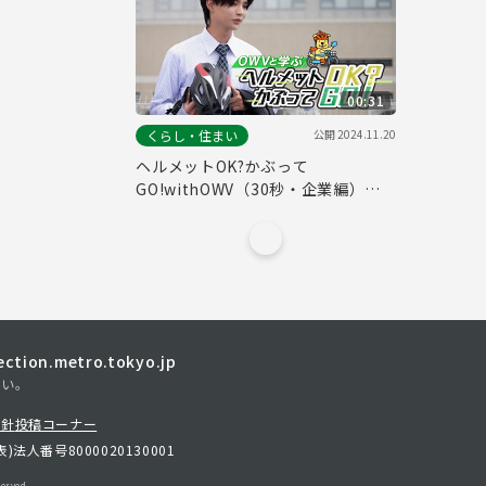
00:31
公開
2024.11.20
くらし・住まい
ヘルメットOK?かぶって
GO!withOWV（30秒・企業編）自
転車ヘルメット着用促進動画#５
tion.metro.tokyo.jp
さい。
方針
投稿コーナー
表)
法人番号8000020130001
erved.