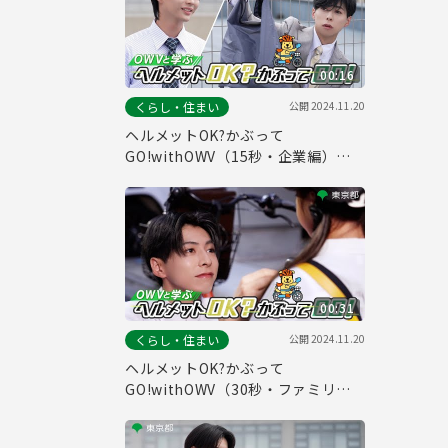
00:16
公開
2024.11.20
くらし・住まい
ヘルメットOK?かぶって
GO!withOWV（15秒・企業編）自
転車ヘルメット着用促進動画#８
00:31
公開
2024.11.20
くらし・住まい
ヘルメットOK?かぶって
GO!withOWV（30秒・ファミリー
編）自転車ヘルメット着用促進動画
#６