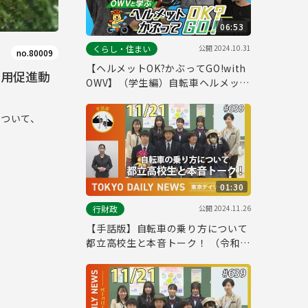
06:53
公開
2024.10.31
くらし・住まい
no.80009
【ヘルメットOK?かぶってGO!with
着用促進動
OWV】（学生編）自転車ヘルメット
着用促進動画#１
について、
01:30
公開
2024.11.26
行財政
【手話版】自転車の乗り方について
都立高校生と本音トーク！ （令和6
年11月21日 東京デイリーニュース
No.639）