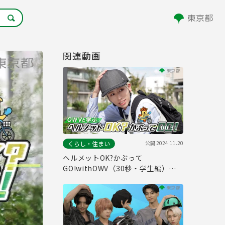
関連動画
00:31
公開
2024.11.20
くらし・住まい
ヘルメットOK?かぶって
GO!withOWV（30秒・学生編）自
転車ヘルメット着用促進動画#４