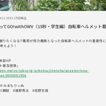
.11.20
32.1万回再生
ってGO!withOWV（15秒・学生編）自転車ヘルメット
被りたくなる!?着用が努力義務となった自転車ヘルメットの重要性
に考えよう！
本部HP
ト普及啓発」
en.metro.tokyo.lg.jp/kotsu/jitensha/anzennriyou-
met/0000001956
 ＃みまもりぃぬ
中川勝就 #浦野秀太 #佐野文哉