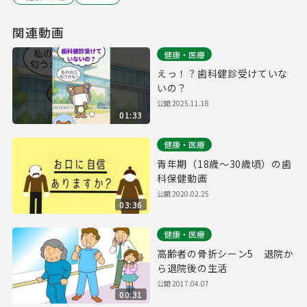
関連動画
健康・医療
えっ！？歯科健診受けていな
いの？
公開
2025.11.18
01:33
健康・医療
青年期（18歳～30歳頃）の歯
科保健動画
公開
2020.02.25
03:36
健康・医療
高齢者の骨折シーン5 退院か
ら退院後の生活
公開
2017.04.07
00:31