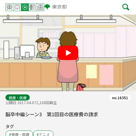
Play
健康・医療
no.16351
公開日 2017.04.07
2,108回再生
脳卒中編シーン3 第1回目の医療費の請求
タグ
#
健康・医療
#
アニメ