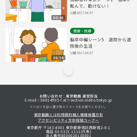
転んで、動けない！
公開
2017.04.07
00:48
健康・医療
脳卒中編シーン5 退院から退
院後の生活
公開
2017.04.07
00:34
お問い合わせ : 東京動画 運営担当
E-mail：S0014905＜at＞section.metro.tokyo.jp
※＜at＞を@に置き換えてメールをお送りください。
東京動画とは
利用規約
個人情報保護方針
アクセシビリティ方針
投稿コーナー
東京都庁 〒163-8001 東京都新宿区西新宿2-8-1
電話 03-5321-1111(代表)
法人番号8000020130001